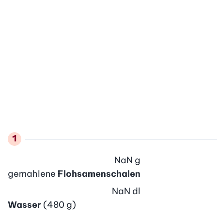
NaN
g
gemahlene
Flohsamenschalen
NaN
dl
Wasser
(480 g)