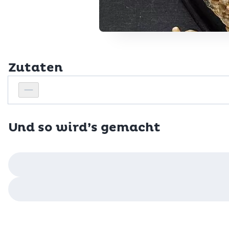
Zutaten
Personenanzahl
Personenanzahl verringern
Und so wird’s gemacht