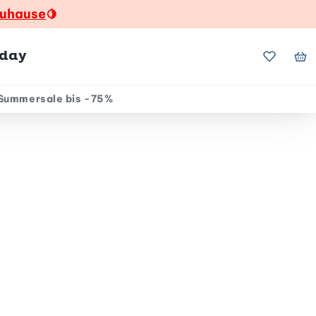
zuhause
🍋
hday
Meine Fa
Me
Summersale bis -75%