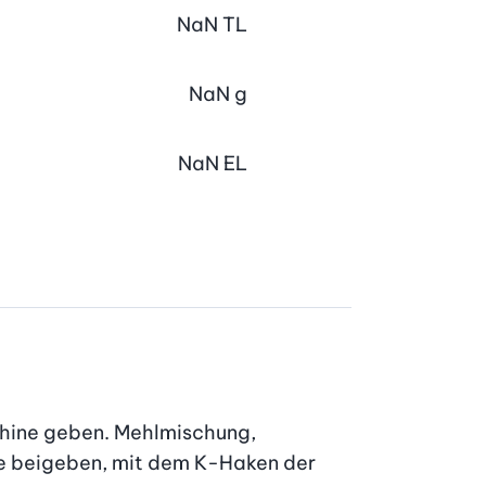
NaN
TL
NaN
g
NaN
EL
hine geben. Mehlmischung, 
e beigeben, mit dem K-Haken der 