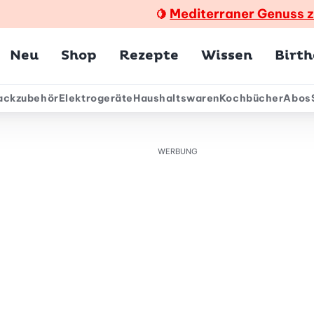
Mediterraner Genuss 
🍋
Hauptmenü
Neu
Shop
Rezepte
Wissen
Birt
ackzubehör
Elektrogeräte
Haushaltswaren
Kochbücher
Abos
ärmenü
WERBUNG