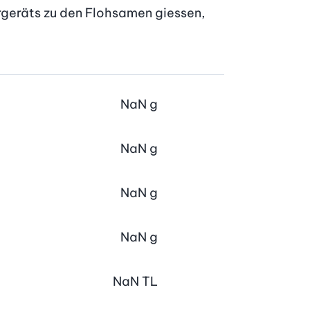
eräts zu den Flohsamen giessen, 
NaN
g
NaN
g
NaN
g
NaN
g
NaN
TL