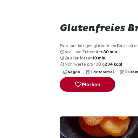
Glutenfreies B
Ein super luftiges glutenfreies Brot und
Vor- und Zubereiten
30 min
Quellen lassen
10 min
Nährwerte
pro 100 g
234
kcal
Vegan
Lactosefrei
Gluten
Merken