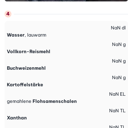
NaN
dl
Wasser
, lauwarm
NaN
g
Vollkorn-Reismehl
NaN
g
Buchweizenmehl
NaN
g
Kartoffelstärke
NaN
EL
gemahlene
Flohsamenschalen
NaN
TL
Xanthan
NaN
TL