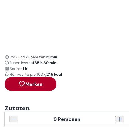
Vor- und Zubereiten
15 min
Ruhen lassen
135 h 30 min
Backen
1 h
Nährwerte
pro 100 g
215
kcal
Merken
Zutaten
Personenanzahl
Personenanzahl verringern
Pers