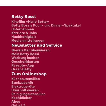
Fusszeile
Betty Bossi
Kinofilm «Hallo Betty»
Betty Bossis Koch- und Dinner-Spektakel
Unternehmen
Karriere & Jobs
Nachhaltigkeit
Medienmitteilungen
Newsletter und Service
Newsletter abonnieren
Mein Betty Bossi
Werbung buchen
Geschenkkarten
Rezepte-App
Green Betty
Zum Onlineshop
Küchenutensilien
Backzubehör
Elektrogeräte
Haushaltswaren
Reinigungsutensilien
Kochbücher
Abos
Outlet %