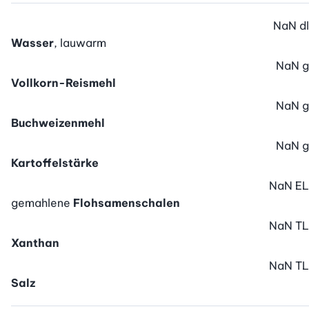
NaN
dl
Wasser
, lauwarm
NaN
g
Vollkorn-Reismehl
NaN
g
Buchweizenmehl
NaN
g
Kartoffelstärke
NaN
EL
gemahlene
Flohsamenschalen
NaN
TL
Xanthan
NaN
TL
Salz