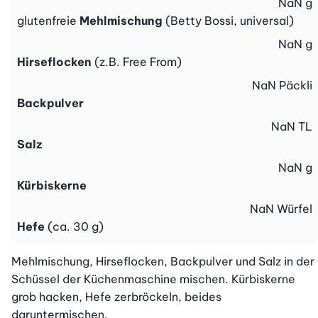
NaN
g
glutenfreie
Mehlmischung
(Betty Bossi, universal)
NaN
g
Hirseflocken
(z.B. Free From)
NaN
Päckli
Backpulver
NaN
TL
Salz
NaN
g
Kürbiskerne
NaN
Würfel
Hefe
(ca. 30 g)
Mehlmischung, Hirseflocken, Backpulver und Salz in der 
Schüssel der Küchenmaschine mischen. Kürbiskerne 
grob hacken, Hefe zerbröckeln, beides 
daruntermischen.