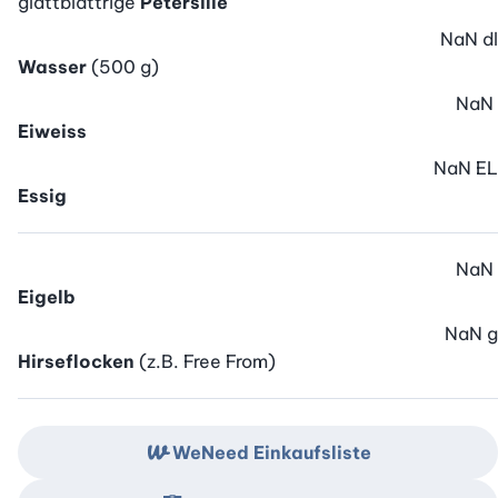
glattblättrige
Petersilie
NaN
dl
Wasser
(500 g)
NaN
Eiweiss
NaN
EL
Essig
NaN
Eigelb
NaN
g
Hirseflocken
(z.B. Free From)
WeNeed Einkaufsliste