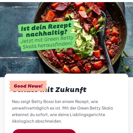
Good News!
Genuss mit Zukunft
Neu zeigt Betty Bossi bei einem Rezept, wie
umweltverträglich es ist. Mit der Green Betty Skala
erkennst du sofort, wie deine Lieblingsgerichte
ökologisch abschneiden.