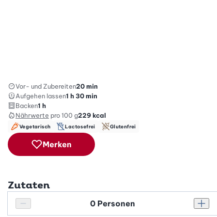
Vor- und Zubereiten
20 min
Aufgehen lassen
1 h 30 min
Backen
1 h
Nährwerte
pro 100 g
229
kcal
Vegetarisch
Lactosefrei
Glutenfrei
Merken
Zutaten
Personenanzahl
Personenanzahl verringern
Pers