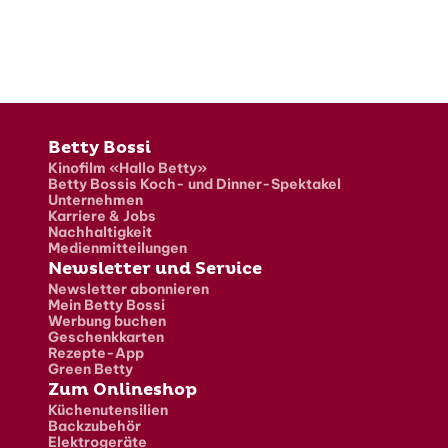
Fusszeile
Betty Bossi
Kinofilm «Hallo Betty»
Betty Bossis Koch- und Dinner-Spektakel
Unternehmen
Karriere & Jobs
Nachhaltigkeit
Medienmitteilungen
Newsletter und Service
Newsletter abonnieren
Mein Betty Bossi
Werbung buchen
Geschenkkarten
Rezepte-App
Green Betty
Zum Onlineshop
Küchenutensilien
Backzubehör
Elektrogeräte