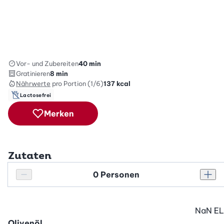
Vor- und Zubereiten
40 min
Gratinieren
8 min
Nährwerte
pro Portion (1/6)
137
kcal
Lactosefrei
Merken
Zutaten
Personenanzahl
Personenanzahl verringern
Pers
NaN
EL
Olivenöl