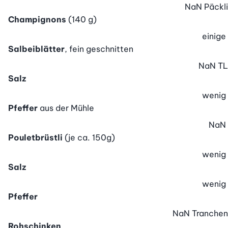
NaN
Päckli
Champignons
(140 g)
einige
Salbeiblätter
, fein geschnitten
NaN
TL
Salz
wenig
Pfeffer
aus der Mühle
NaN
Pouletbrüstli
(je ca. 150g)
wenig
Salz
wenig
Pfeffer
NaN
Tranchen
Rohschinken