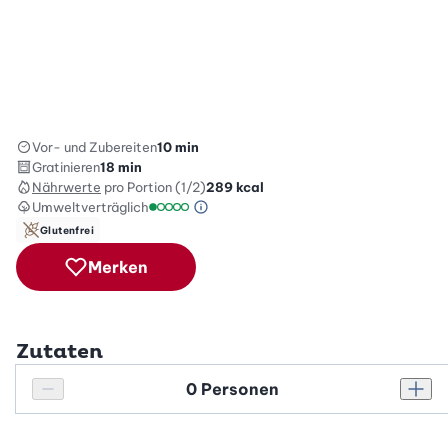
Vor- und Zubereiten
10 min
Gratinieren
18 min
Nährwerte
pro Portion (1/2)
289
kcal
Umweltverträglich
Green Betty Skala Info
Umweltverträglichkeitsskala: 1 von 5
Glutenfrei
Merken
Zutaten
Personenanzahl
Personenanzahl verringern
Pers