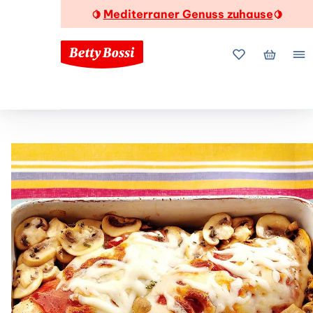
Mediterraner Genuss zuhause
🍋
🍋
Meine Favorite
Mein Wa
Me