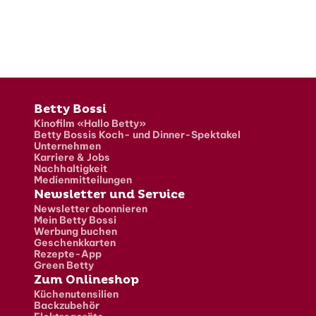
Fusszeile
Betty Bossi
Kinofilm «Hallo Betty»
Betty Bossis Koch- und Dinner-Spektakel
Unternehmen
Karriere & Jobs
Nachhaltigkeit
Medienmitteilungen
Newsletter und Service
Newsletter abonnieren
Mein Betty Bossi
Werbung buchen
Geschenkkarten
Rezepte-App
Green Betty
Zum Onlineshop
Küchenutensilien
Backzubehör