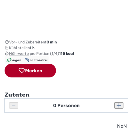
Vor- und Zubereiten
10 min
Kühl stellen
1 h
Nährwerte
pro Portion (1/4)
116
kcal
Vegan
Lactosefrei
Merken
Zutaten
Personenanzahl
Personenanzahl verringern
Pers
NaN