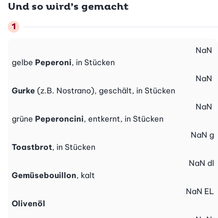
Und so wird’s gemacht
NaN
gelbe
Peperoni
, in Stücken
NaN
Gurke
(z.B. Nostrano), geschält, in Stücken
NaN
grüne
Peperoncini
, entkernt, in Stücken
NaN
g
Toastbrot
, in Stücken
NaN
dl
Gemüsebouillon
, kalt
NaN
EL
Olivenöl