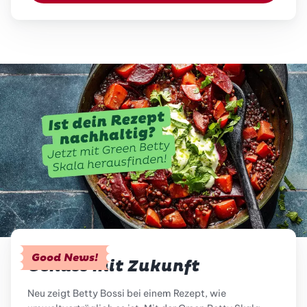
Good News!
Genuss mit Zukunft
Neu zeigt Betty Bossi bei einem Rezept, wie