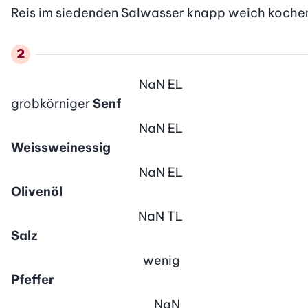
Reis im siedenden Salwasser knapp weich kochen
NaN
EL
grobkörniger
Senf
NaN
EL
Weissweinessig
NaN
EL
Olivenöl
NaN
TL
Salz
wenig
Pfeffer
NaN