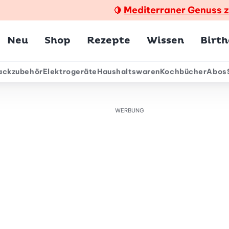
Mediterraner Genuss 
🍋
Hauptmenü
Neu
Shop
Rezepte
Wissen
Birt
ackzubehör
Elektrogeräte
Haushaltswaren
Kochbücher
Abos
ärmenü
WERBUNG