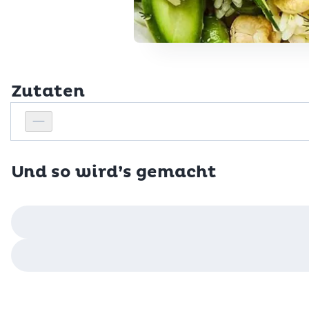
Zutaten
Personenanzahl
Personenanzahl verringern
Und so wird’s gemacht