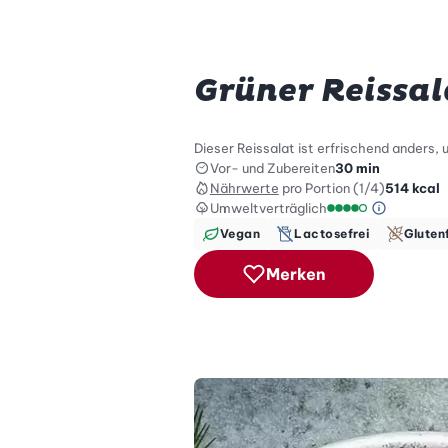
Grüner Reissal
Dieser Reissalat ist erfrischend anders, 
Vor- und Zubereiten
30 min
Nährwerte
pro Portion (1/4)
514
kcal
Umweltverträglich
Green Be
Umweltverträglich
Vegan
Lactosefrei
Gluten
Merken