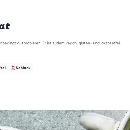
at
unbedingt ausprobieren! Er ist zudem vegan, gluten- und laktosefrei.
tty Skala Info
keitsskala: 4 von 5
frei
Schlank