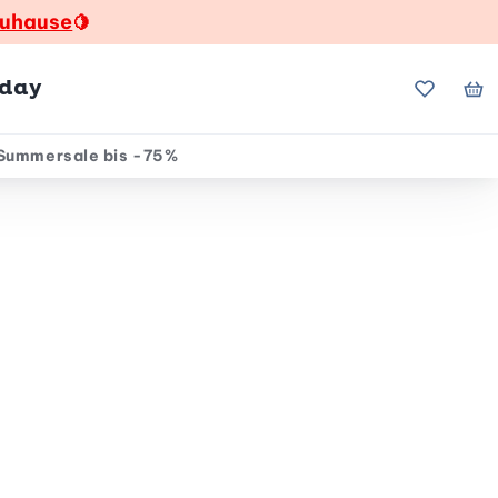
zuhause
🍋
hday
Meine Fa
Me
Summersale bis -75%