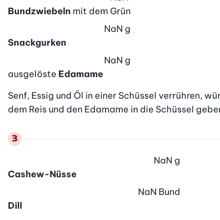
Bundzwiebeln
mit dem Grün
NaN
g
Snackgurken
NaN
g
ausgelöste
Edamame
Senf, Essig und Öl in einer Schüssel verrühren, w
dem Reis und den Edamame in die Schüssel gebe
NaN
g
Cashew-Nüsse
NaN
Bund
Dill