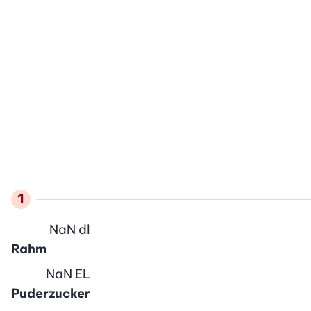
NaN
dl
Rahm
NaN
EL
Puderzucker