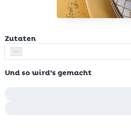
Zutaten
Personenanzahl
Personenanzahl verringern
Und so wird’s gemacht