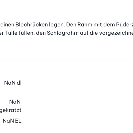
f einen Blechrücken legen. Den Rahm mit dem Puderz
r Tülle füllen, den Schlagrahm auf die vorgezeichnet
NaN
dl
NaN
gekratzt
NaN
EL