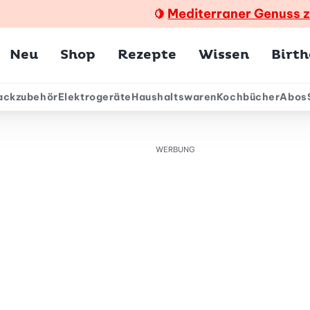
Mediterraner Genuss 
🍋
Hauptmenü
Neu
Shop
Rezepte
Wissen
Birt
ackzubehör
Elektrogeräte
Haushaltswaren
Kochbücher
Abos
ärmenü
WERBUNG