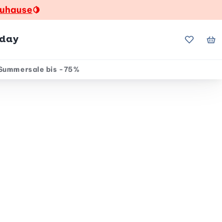
zuhause
🍋
hday
Meine Fa
Me
Summersale bis -75%