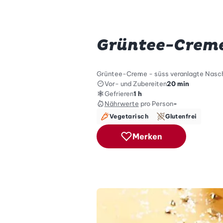
Grüntee-Crem
Grüntee-Creme - süss veranlagte Nasch
Vor- und Zubereiten
20 min
Gefrieren
1 h
Nährwerte
pro Person
-
Vegetarisch
Glutenfrei
Merken