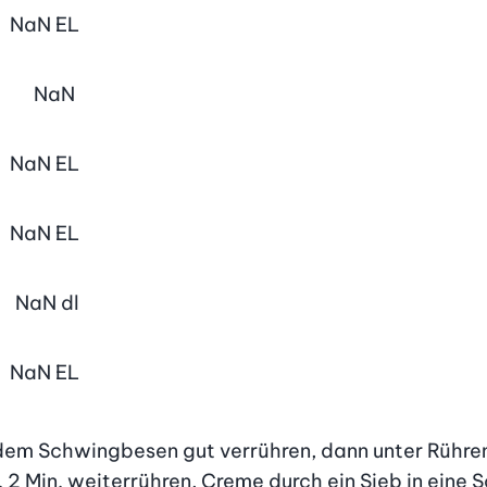
NaN
EL
NaN
NaN
EL
NaN
EL
NaN
dl
NaN
EL
 dem Schwingbesen gut verrühren, dann unter Rühren b
2 Min. weiterrühren, Creme durch ein Sieb in eine Sc