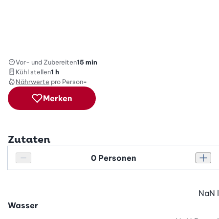
Vor- und Zubereiten
15 min
Kühl stellen
1 h
Nährwerte
pro Person
-
Merken
Zutaten
Personenanzahl
Personenanzahl verringern
Pers
NaN
l
Wasser