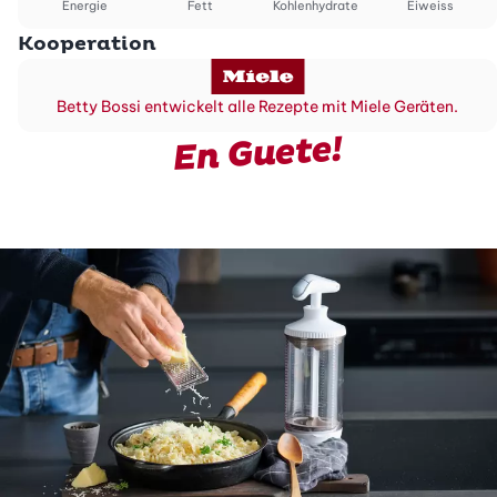
Energie
Fett
Kohlenhydrate
Eiweiss
Kooperation
Betty Bossi entwickelt alle Rezepte mit Miele Geräten.
En Guete!