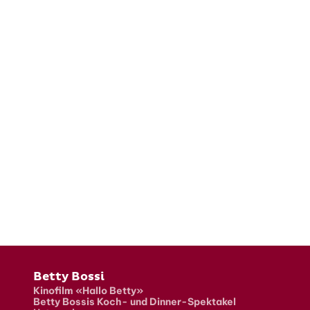
Fusszeile
Betty Bossi
Kinofilm «Hallo Betty»
Betty Bossis Koch- und Dinner-Spektakel