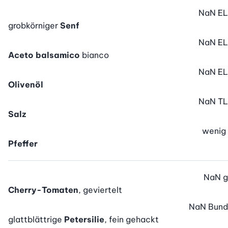
NaN
EL
grobkörniger
Senf
NaN
EL
Aceto balsamico
bianco
NaN
EL
Olivenöl
NaN
TL
Salz
wenig
Pfeffer
NaN
g
Cherry-Tomaten
, geviertelt
NaN
Bund
glattblättrige
Petersilie
, fein gehackt