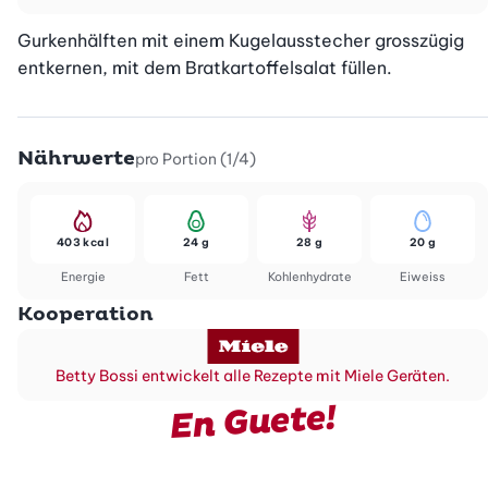
Gurkenhälften mit einem Kugelausstecher grosszügig 
entkernen, mit dem Bratkartoffelsalat füllen.
Nährwerte
pro Portion (1/4)
403 kcal
24 g
28 g
20 g
Energie
Fett
Kohlenhydrate
Eiweiss
Kooperation
Betty Bossi entwickelt alle Rezepte mit Miele Geräten.
En Guete!