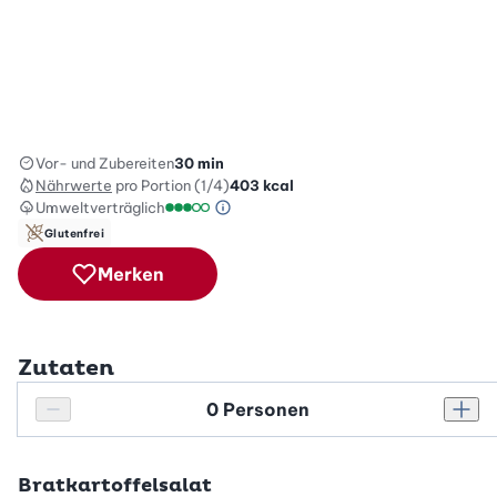
Vor- und Zubereiten
30 min
Nährwerte
pro Portion (1/4)
403
kcal
Umweltverträglich
Green Betty Skala Info
Umweltverträglichkeitsskala: 3 von 5
Glutenfrei
Merken
Zutaten
Personenanzahl
Personenanzahl verringern
Pers
Bratkartoffelsalat