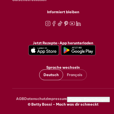
Informiert bleiben
Instagram
Facebook
TikTok
Pinterest
Youtube
LinkedIn
Jetzt Rezepte-App herunterladen
Sprache wechseln
Deutsch
Français
AGB
Datenschutz
Impressum
Metanavigation
Cookie-Einstellungen
© Betty Bossi – Mach was dir schmeckt