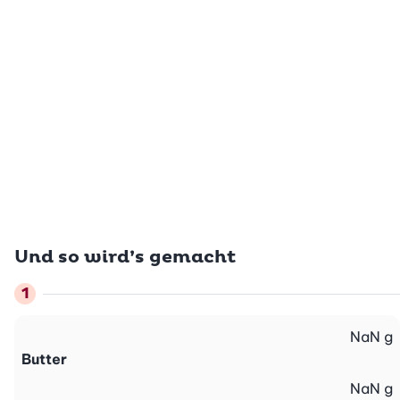
Und so wird’s gemacht
NaN
g
Butter
NaN
g