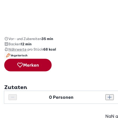
Vor- und Zubereiten
35 min
Backen
12 min
Nährwerte
pro Stück
68
kcal
Vegetarisch
Merken
Zutaten
Personenanzahl
Personenanzahl verringern
Pers
NaN
g