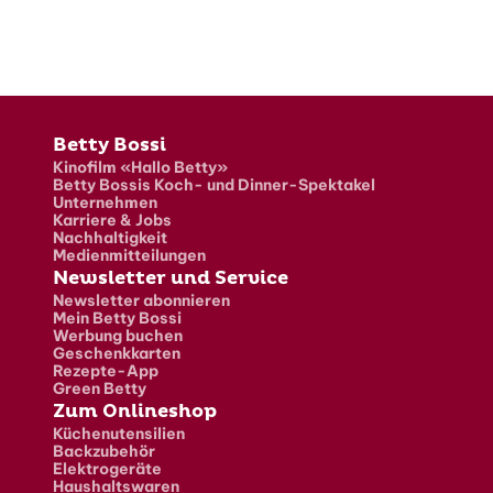
Fusszeile
Betty Bossi
Kinofilm «Hallo Betty»
Betty Bossis Koch- und Dinner-Spektakel
Unternehmen
Karriere & Jobs
Nachhaltigkeit
Medienmitteilungen
Newsletter und Service
Newsletter abonnieren
Mein Betty Bossi
Werbung buchen
Geschenkkarten
Rezepte-App
Green Betty
Zum Onlineshop
Küchenutensilien
Backzubehör
Elektrogeräte
Haushaltswaren