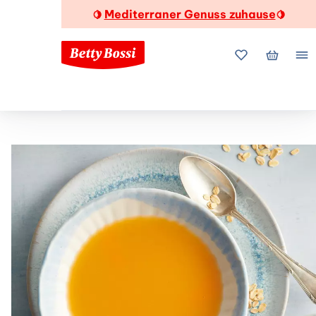
Mediterraner Genuss zuhause
🍋
🍋
Meine Favorite
Mein Wa
Me