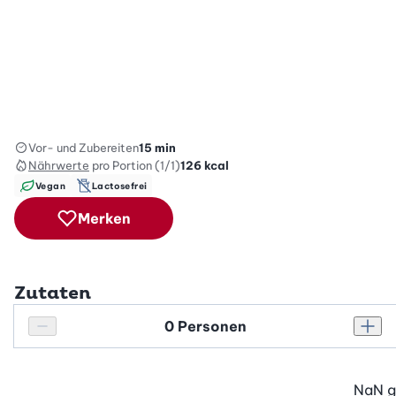
Vor- und Zubereiten
15 min
Nährwerte
pro Portion (1/1)
126
kcal
Vegan
Lactosefrei
Merken
Zutaten
Personenanzahl
Personenanzahl verringern
Pers
NaN
g