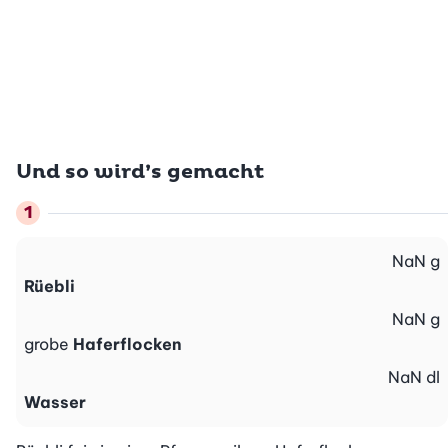
Und so wird’s gemacht
NaN
g
Rüebli
NaN
g
grobe
Haferflocken
NaN
dl
Wasser