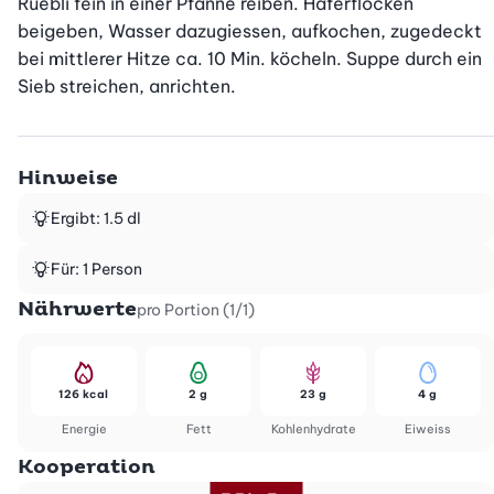
Rüebli fein in einer Pfanne reiben. Haferflocken 
beigeben, Wasser dazugiessen, aufkochen, zugedeckt 
bei mittlerer Hitze ca. 10 Min. köcheln. Suppe durch ein 
Sieb streichen, anrichten.
Hinweise
Ergibt: 1.5 dl
Für: 1 Person
Nährwerte
pro Portion (1/1)
126 kcal
2 g
23 g
4 g
Energie
Fett
Kohlenhydrate
Eiweiss
Kooperation