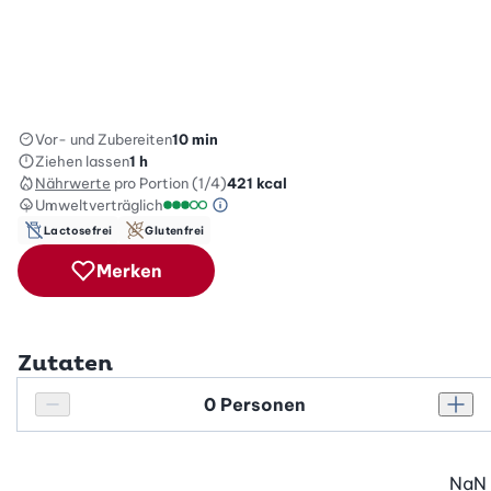
Vor- und Zubereiten
10 min
Ziehen lassen
1 h
Nährwerte
pro Portion (1/4)
421
kcal
Umweltverträglich
Green Betty Skala Info
Umweltverträglichkeitsskala: 3 von 5
Lactosefrei
Glutenfrei
Merken
Zutaten
Personenanzahl
Personenanzahl verringern
Pers
NaN