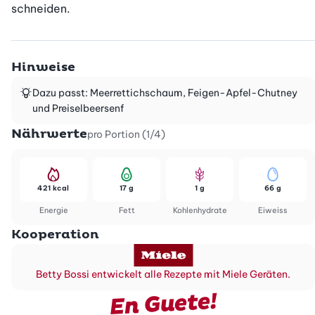
schneiden.
Hinweise
Dazu passt: Meerrettichschaum, Feigen-Apfel-Chutney
und Preiselbeersenf
Nährwerte
pro Portion (1/4)
421 kcal
17 g
1 g
66 g
Energie
Fett
Kohlenhydrate
Eiweiss
Kooperation
Betty Bossi entwickelt alle Rezepte mit Miele Geräten.
En Guete!