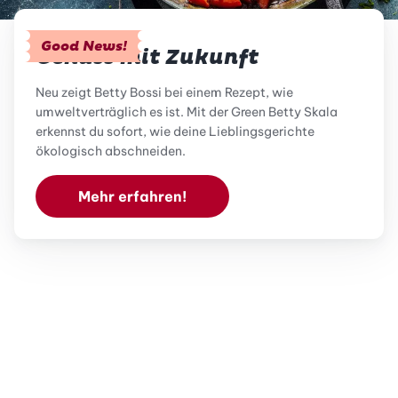
Good News!
Genuss mit Zukunft
Neu zeigt Betty Bossi bei einem Rezept, wie
umweltverträglich es ist. Mit der Green Betty Skala
erkennst du sofort, wie deine Lieblingsgerichte
ökologisch abschneiden.
Mehr erfahren!