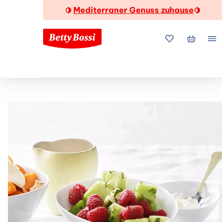
Mediterraner Genuss zuhause
🍋
🍋
Meine Favorite
Mein Wa
Me