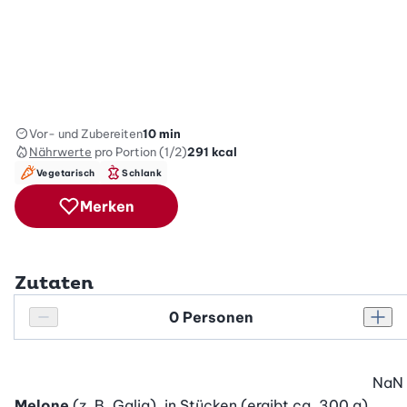
Vor- und Zubereiten
10 min
Nährwerte
pro Portion (1/2)
291
kcal
Vegetarisch
Schlank
Merken
Zutaten
Personenanzahl
Personenanzahl verringern
Pers
NaN
Melone
(z. B. Galia), in Stücken (ergibt ca. 300 g)