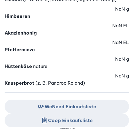
NaN
g
Himbeeren
NaN
EL
Akazienhonig
NaN
EL
Pfefferminze
NaN
g
Hüttenkäse
nature
NaN
g
Knusperbrot
(z. B. Pancroc Roland)
WeNeed Einkaufsliste
Coop Einkaufsliste