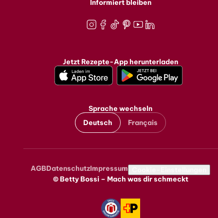
Informiert bleiben
Instagram
Facebook
TikTok
Pinterest
Youtube
LinkedIn
Jetzt Rezepte-App herunterladen
Sprache wechseln
Deutsch
Français
AGB
Datenschutz
Impressum
Metanavigation
Cookie-Einstellungen
© Betty Bossi – Mach was dir schmeckt