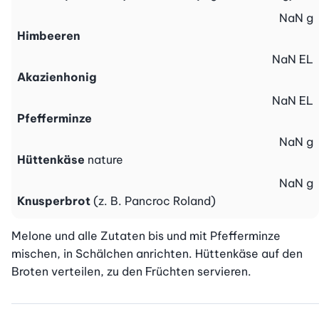
NaN
g
Himbeeren
NaN
EL
Akazienhonig
NaN
EL
Pfefferminze
NaN
g
Hüttenkäse
nature
NaN
g
Knusperbrot
(z. B. Pancroc Roland)
Melone und alle Zutaten bis und mit Pfefferminze 
mischen, in Schälchen anrichten. Hüttenkäse auf den 
Broten verteilen, zu den Früchten servieren.