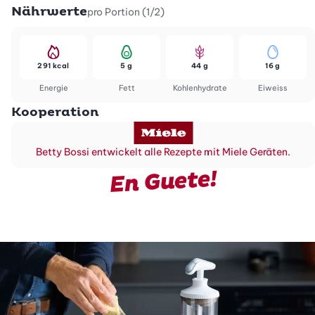
Nährwerte
pro Portion (1/2)
291 kcal
5 g
44 g
16 g
Energie
Fett
Kohlenhydrate
Eiweiss
Kooperation
Betty Bossi entwickelt alle Rezepte mit Miele Geräten.
En Guete!