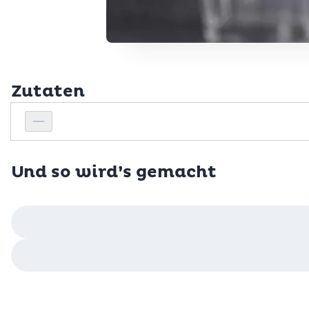
Zutaten
Personenanzahl
Personenanzahl verringern
Und so wird’s gemacht