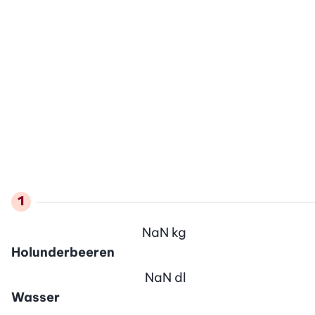
NaN
kg
Holunderbeeren
NaN
dl
Wasser