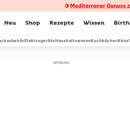
Mediterraner Genuss 
🍋
Hauptmenü
Neu
Shop
Rezepte
Wissen
Birt
ackzubehör
Elektrogeräte
Haushaltswaren
Kochbücher
Abos
ärmenü
WERBUNG