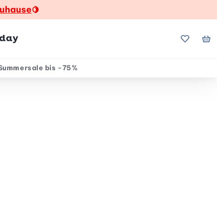
zuhause
🍋
hday
Meine Fa
Me
Summersale bis -75%