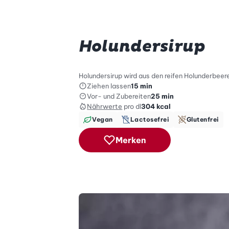
Holundersirup
Holundersirup wird aus den reifen Holunderbe
Ziehen lassen
15 min
Vor- und Zubereiten
25 min
Nährwerte
pro dl
304
kcal
Vegan
Lactosefrei
Glutenfrei
Merken