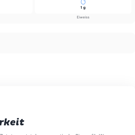
1 g
Eiweiss
rkeit