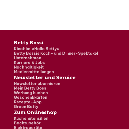
Fusszeile
Betty Bossi
Kinofilm «Hallo Betty»
Betty Bossis Koch- und Dinner-Spektakel
Unternehmen
Karriere & Jobs
Nachhaltigkeit
Medienmitteilungen
Newsletter und Service
Newsletter abonnieren
Mein Betty Bossi
Werbung buchen
Geschenkkarten
Rezepte-App
Green Betty
Zum Onlineshop
Küchenutensilien
Backzubehör
Elektrogeräte