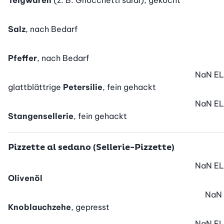
Teigwaren
(z. B. Gnocchetti sardi), gekocht
Salz
, nach Bedarf
Pfeffer
, nach Bedarf
NaN
EL
glattblättrige
Petersilie
, fein gehackt
NaN
EL
Stangensellerie
, fein gehackt
Pizzette al sedano (Sellerie-Pizzette)
NaN
EL
Olivenöl
NaN
Knoblauchzehe
, gepresst
NaN
EL