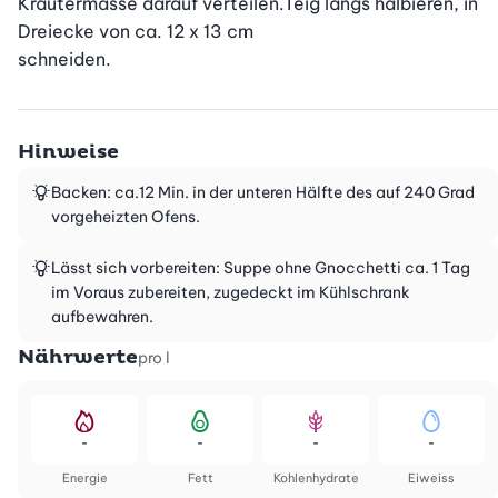
Kräutermasse darauf verteilen.Teig längs halbieren, in 
Dreiecke von ca. 12 x 13 cm

schneiden.
Hinweise
Backen: ca.12 Min. in der unteren Hälfte des auf 240 Grad
vorgeheizten Ofens.
Lässt sich vorbereiten: Suppe ohne Gnocchetti ca. 1 Tag
im Voraus zubereiten, zugedeckt im Kühlschrank
aufbewahren.
Nährwerte
pro l
-
-
-
-
Energie
Fett
Kohlenhydrate
Eiweiss