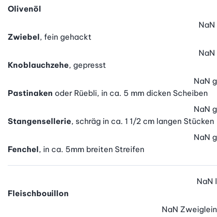
Olivenöl
NaN
Zwiebel
, fein gehackt
NaN
Knoblauchzehe
, gepresst
NaN
g
Pastinaken
oder Rüebli, in ca. 5 mm dicken Scheiben
NaN
g
Stangensellerie
, schräg in ca. 1 1/2 cm langen Stücken
NaN
g
Fenchel
, in ca. 5mm breiten Streifen
NaN
l
Fleischbouillon
NaN
Zweiglein