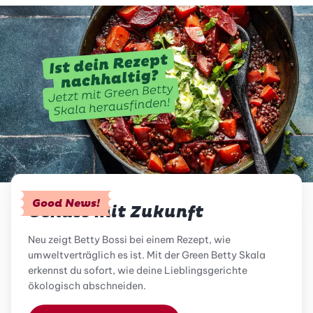
Good News!
Genuss mit Zukunft
Neu zeigt Betty Bossi bei einem Rezept, wie
umweltverträglich es ist. Mit der Green Betty Skala
erkennst du sofort, wie deine Lieblingsgerichte
ökologisch abschneiden.