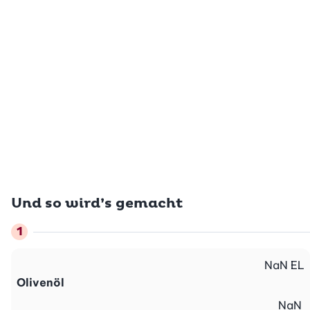
Und so wird’s gemacht
NaN
EL
Olivenöl
NaN