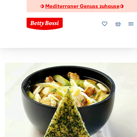
Mediterraner Genuss zuhause
🍋
🍋
Meine Favorite
Mein Wa
Me