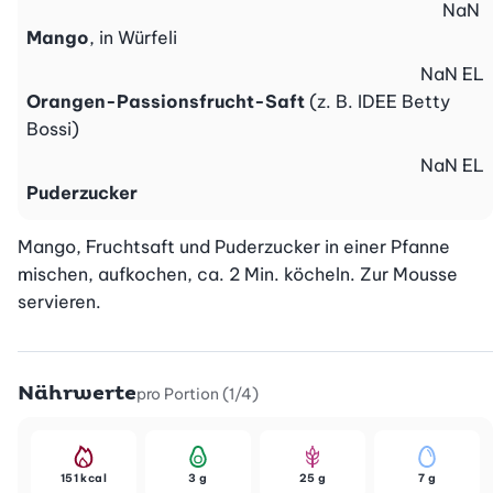
NaN
Mango
, in Würfeli
NaN
EL
Orangen-Passionsfrucht-Saft
(z. B. IDEE Betty
Bossi)
NaN
EL
Puderzucker
Mango, Fruchtsaft und Puderzucker in einer Pfanne 
mischen, aufkochen, ca. 2 Min. köcheln. Zur Mousse 
servieren.
Nährwerte
pro Portion (1/4)
151 kcal
3 g
25 g
7 g