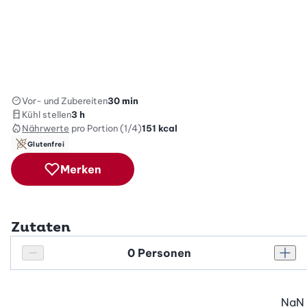
Vor- und Zubereiten
30 min
Kühl stellen
3 h
Nährwerte
pro Portion (1/4)
151
kcal
Glutenfrei
Merken
Zutaten
Personenanzahl
Personenanzahl verringern
Pers
NaN