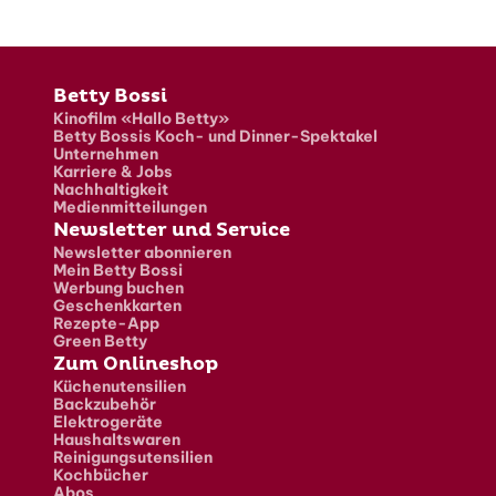
Fusszeile
Betty Bossi
Kinofilm «Hallo Betty»
Betty Bossis Koch- und Dinner-Spektakel
Unternehmen
Karriere & Jobs
Nachhaltigkeit
Medienmitteilungen
Newsletter und Service
Newsletter abonnieren
Mein Betty Bossi
Werbung buchen
Geschenkkarten
Rezepte-App
Green Betty
Zum Onlineshop
Küchenutensilien
Backzubehör
Elektrogeräte
Haushaltswaren
Reinigungsutensilien
Kochbücher
Abos