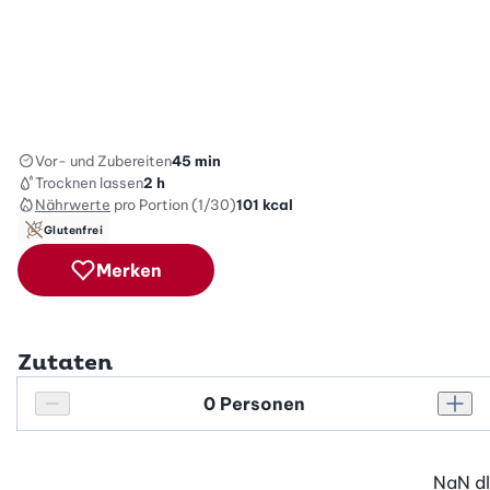
Vor- und Zubereiten
45 min
Trocknen lassen
2 h
Nährwerte
pro Portion (1/30)
101
kcal
Glutenfrei
Merken
Zutaten
Personenanzahl
Personenanzahl verringern
Pers
NaN
dl