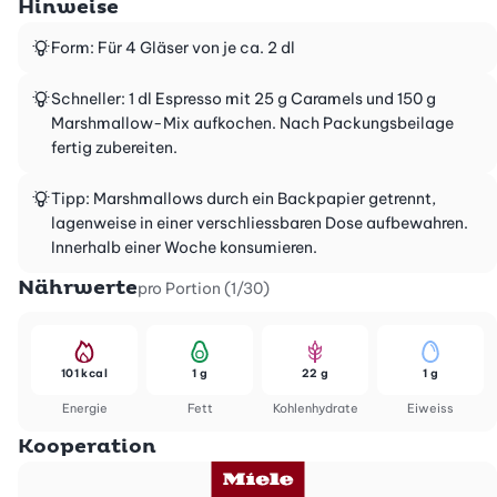
Hinweise
Form: Für 4 Gläser von je ca. 2 dl
Schneller: 1 dl Espresso mit 25 g Caramels und 150 g
Marshmallow-Mix aufkochen. Nach Packungsbeilage
fertig zubereiten.
Tipp: Marshmallows durch ein Backpapier getrennt,
lagenweise in einer verschliessbaren Dose aufbewahren.
Innerhalb einer Woche konsumieren.
Nährwerte
pro Portion (1/30)
101 kcal
1 g
22 g
1 g
Energie
Fett
Kohlenhydrate
Eiweiss
Kooperation