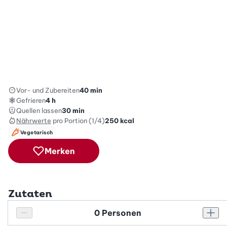
Vor- und Zubereiten
40 min
Gefrieren
4 h
Quellen lassen
30 min
Nährwerte
pro Portion (1/4)
250
kcal
Vegetarisch
Merken
Zutaten
Personenanzahl
Personenanzahl verringern
Pers