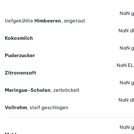
NaN
g
tiefgekühlte
Himbeeren
, angetaut
NaN
dl
Kokosmilch
NaN
g
Puderzucker
NaN
EL
Zitronensaft
NaN
g
Meringue-Schalen
, zerbröckelt
NaN
dl
Vollrahm
, steif geschlagen
NaN
g