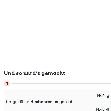
Und so wird’s gemacht
NaN
g
tiefgekühlte
Himbeeren
, angetaut
NaN
dl