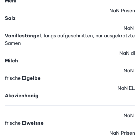
Mehl
NaN
Prisen
Salz
NaN
Vanillestängel
, längs aufgeschnitten, nur ausgekratzte
Samen
NaN
dl
Milch
NaN
frische
Eigelbe
NaN
EL
Akazienhonig
NaN
frische
Eiweisse
NaN
Prisen