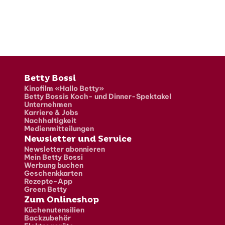
Fusszeile
Betty Bossi
Kinofilm «Hallo Betty»
Betty Bossis Koch- und Dinner-Spektakel
Unternehmen
Karriere & Jobs
Nachhaltigkeit
Medienmitteilungen
Newsletter und Service
Newsletter abonnieren
Mein Betty Bossi
Werbung buchen
Geschenkkarten
Rezepte-App
Green Betty
Zum Onlineshop
Küchenutensilien
Backzubehör