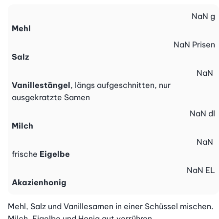
NaN
g
Mehl
NaN
Prisen
Salz
NaN
Vanillestängel
, längs aufgeschnitten, nur
ausgekratzte Samen
NaN
dl
Milch
NaN
frische
Eigelbe
NaN
EL
Akazienhonig
Mehl, Salz und Vanillesamen in einer Schüssel mischen. 
Milch, Eigelbe und Honig gut verrühren,
