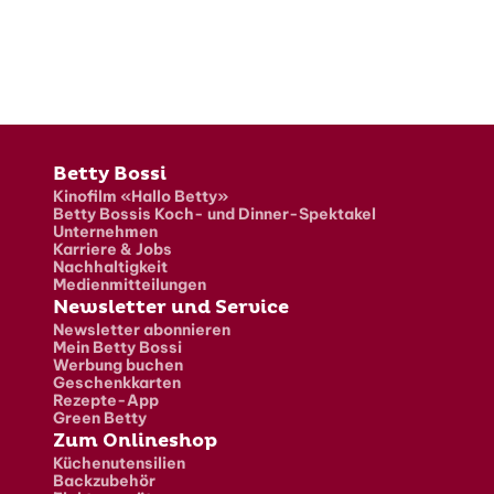
Fusszeile
Betty Bossi
Kinofilm «Hallo Betty»
Betty Bossis Koch- und Dinner-Spektakel
Unternehmen
Karriere & Jobs
Nachhaltigkeit
Medienmitteilungen
Newsletter und Service
Newsletter abonnieren
Mein Betty Bossi
Werbung buchen
Geschenkkarten
Rezepte-App
Green Betty
Zum Onlineshop
Küchenutensilien
Backzubehör