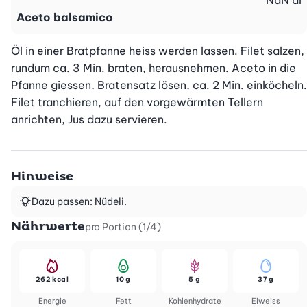
NaN
dl
Aceto balsamico
Öl in einer Bratpfanne heiss werden lassen. Filet salzen, 
rundum ca. 3 Min. braten, herausnehmen. Aceto in die 
Pfanne giessen, Bratensatz lösen, ca. 2 Min. einköcheln. 
Filet tranchieren, auf den vorgewärmten Tellern 
anrichten, Jus dazu servieren.
Hinweise
Dazu passen: Nüdeli.
Nährwerte
pro Portion (1/4)
262 kcal
10 g
5 g
37 g
Energie
Fett
Kohlenhydrate
Eiweiss