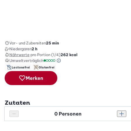
Vor- und Zubereiten
25 min
Niedergaren
2 h
Nährwerte
pro Portion (1/4)
262
kcal
Umweltverträglich
Green Betty Skala Info
Umweltverträglichkeitsskala: 1 von 5
Lactosefrei
Glutenfrei
Merken
Zutaten
Personenanzahl
Personenanzahl verringern
Pers