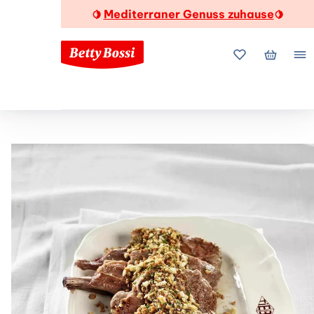
Mediterraner Genuss zuhause
🍋
🍋
Meine Favorite
Mein Wa
Me