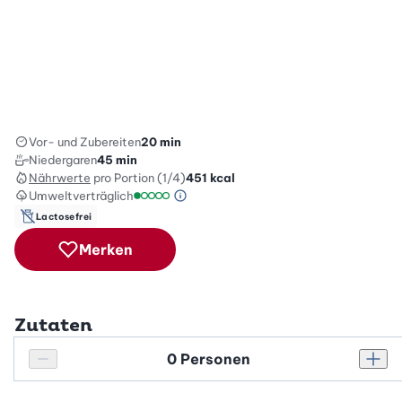
Vor- und Zubereiten
20 min
Niedergaren
45 min
Nährwerte
pro Portion (1/4)
451
kcal
Umweltverträglich
Green Betty Skala Info
Umweltverträglichkeitsskala: 1 von 5
Lactosefrei
Merken
Zutaten
Personenanzahl
Personenanzahl verringern
Pers