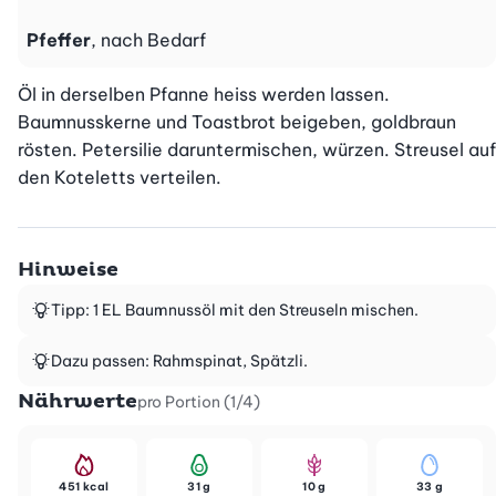
Pfeffer
, nach Bedarf
Öl in derselben Pfanne heiss werden lassen. 
Baumnusskerne und Toastbrot beigeben, goldbraun 
rösten. Petersilie daruntermischen, würzen. Streusel auf 
den Koteletts verteilen.
Hinweise
Tipp: 1 EL Baumnussöl mit den Streuseln mischen.
Dazu passen: Rahmspinat, Spätzli.
Nährwerte
pro Portion (1/4)
451 kcal
31 g
10 g
33 g