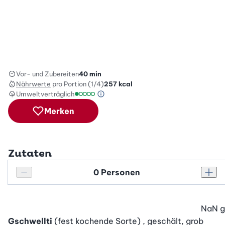
Vor- und Zubereiten
40 min
Nährwerte
pro Portion (1/4)
257
kcal
Umweltverträglich
Green Betty Skala Info
Umweltverträglichkeitsskala: 1 von 5
Merken
Zutaten
Personenanzahl
Personenanzahl verringern
Pers
NaN
g
Gschwellti
(fest kochende Sorte) , geschält, grob