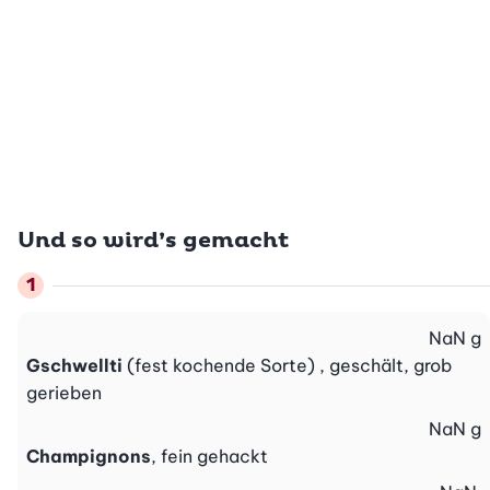
Und so wird’s gemacht
NaN
g
Gschwellti
(fest kochende Sorte) , geschält, grob
gerieben
NaN
g
Champignons
, fein gehackt