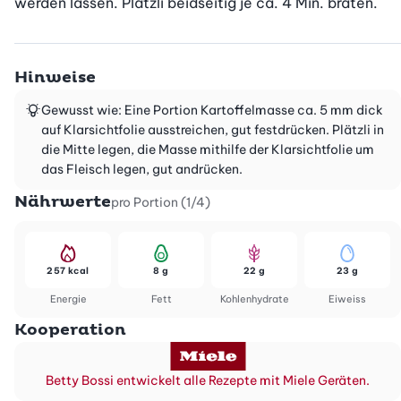
werden lassen. Plätzli beidseitig je ca. 4 Min. braten.
Hinweise
Gewusst wie: Eine Portion Kartoffelmasse ca. 5 mm dick
auf Klarsichtfolie ausstreichen, gut festdrücken. Plätzli in
die Mitte legen, die Masse mithilfe der Klarsichtfolie um
das Fleisch legen, gut andrücken.
Nährwerte
pro Portion (1/4)
257 kcal
8 g
22 g
23 g
Energie
Fett
Kohlenhydrate
Eiweiss
Kooperation
Betty Bossi entwickelt alle Rezepte mit Miele Geräten.