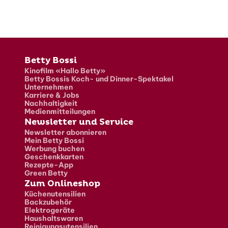
Fusszeile
Betty Bossi
Kinofilm «Hallo Betty»
Betty Bossis Koch- und Dinner-Spektakel
Unternehmen
Karriere & Jobs
Nachhaltigkeit
Medienmitteilungen
Newsletter und Service
Newsletter abonnieren
Mein Betty Bossi
Werbung buchen
Geschenkkarten
Rezepte-App
Green Betty
Zum Onlineshop
Küchenutensilien
Backzubehör
Elektrogeräte
Haushaltswaren
Reinigungsutensilien