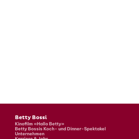
Fusszeile
Betty Bossi
Kinofilm «Hallo Betty»
Betty Bossis Koch- und Dinner-Spektakel
Unternehmen
Karriere & Jobs