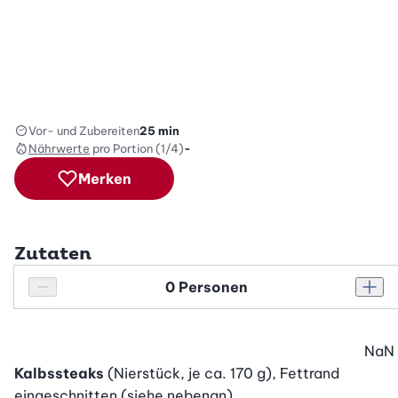
Vor- und Zubereiten
25 min
Nährwerte
pro Portion (1/4)
-
Merken
Zutaten
Personenanzahl
Personenanzahl verringern
Pers
NaN
Kalbssteaks
(Nierstück, je ca. 170 g), Fettrand
eingeschnitten (siehe nebenan)