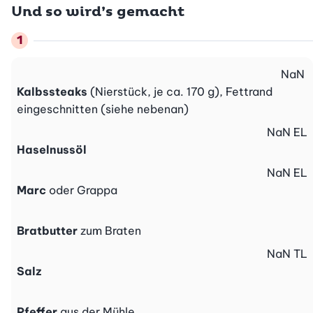
Und so wird’s gemacht
NaN
Kalbssteaks
(Nierstück, je ca. 170 g), Fettrand
eingeschnitten (siehe nebenan)
NaN
EL
Haselnussöl
NaN
EL
Marc
oder Grappa
Bratbutter
zum Braten
NaN
TL
Salz
Pfeffer
aus der Mühle