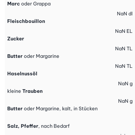
Marc
oder Grappa
NaN
dl
Fleischbouillon
NaN
EL
Zucker
NaN
TL
Butter
oder Margarine
NaN
TL
Haselnussöl
NaN
g
kleine
Trauben
NaN
g
Butter
oder Margarine, kalt, in Stücken
Salz, Pfeffer
, nach Bedarf