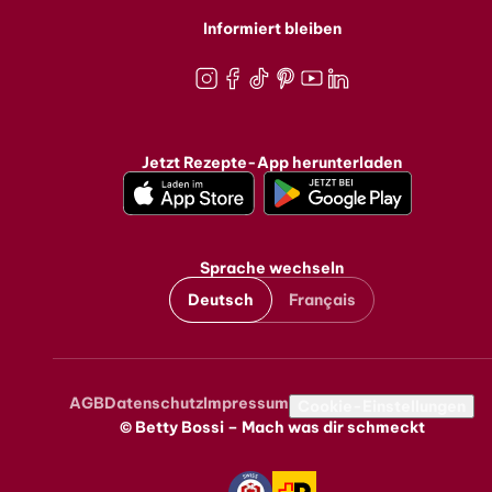
Informiert bleiben
Instagram
Facebook
TikTok
Pinterest
Youtube
LinkedIn
Jetzt Rezepte-App herunterladen
Sprache wechseln
Deutsch
Français
AGB
Datenschutz
Impressum
Metanavigation
Cookie-Einstellungen
© Betty Bossi – Mach was dir schmeckt