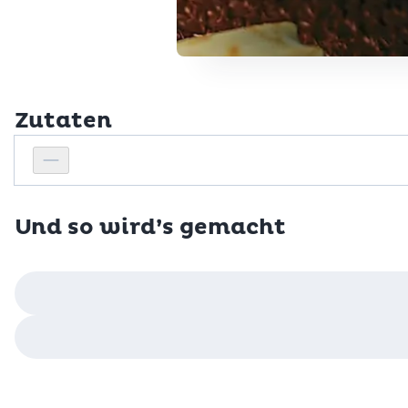
Zutaten
Personenanzahl
Personenanzahl verringern
Und so wird’s gemacht