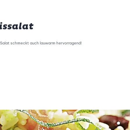
issalat
he Salat schmeckt auch lauwarm hervorragend!
tty Skala Info
keitsskala: 4 von 5