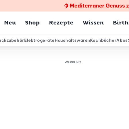
Mediterraner Genuss 
🍋
Hauptmenü
Neu
Shop
Rezepte
Wissen
Birt
ackzubehör
Elektrogeräte
Haushaltswaren
Kochbücher
Abos
ärmenü
WERBUNG