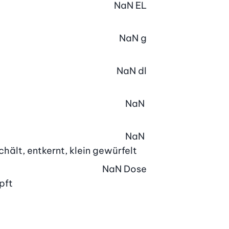
NaN
EL
NaN
g
NaN
dl
NaN
NaN
hält, entkernt, klein gewürfelt
NaN
Dose
pft