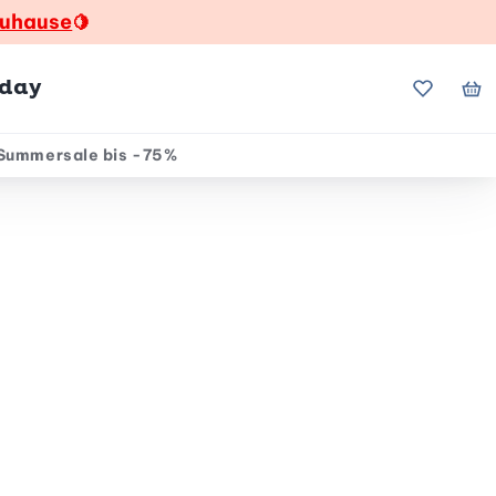
zuhause
🍋
hday
Meine Fa
Me
Summersale bis -75%