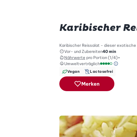
Karibischer Re
Karibischer Reissalat - dieser exotisc
Vor- und Zubereiten
40 min
Nährwerte
pro Portion (1/4)
-
Umweltverträglich
Green Be
Umweltverträglich
Vegan
Lactosefrei
Merken