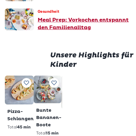
Gesundheit
Meal Prep: Vorkochen entspannt
den Familienalltag
Unsere Highlights für
Kinder
Prem
Würstli
Gluten
Zu Lieblingsrezepten hinzufügen
Zu Lieblingsrezepten hinzufügen
Zu Lieblingsrezepten h
Zu Lieblings
im Teig
Milchs
Total
28
Total
2 h
min
veget
gl
Premium
Bunte
Pizza-
Glutenfreie
Bananen-
Schlangen
Pandabärli-
Boote
Total
45 min
Muffins
Total
15 min