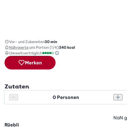
Vor- und Zubereiten
30 min
Nährwerte
pro Portion (1/4)
340
kcal
Umweltverträglich
Green Betty Skala Info
Umweltverträglichkeitsskala: 4 von 5
Merken
Zutaten
Personenanzahl
Personenanzahl verringern
Pers
NaN
g
Rüebli