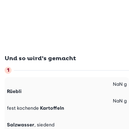
Und so wird’s gemacht
NaN
g
Rüebli
NaN
g
fest kochende
Kartoffeln
Salzwasser
, siedend