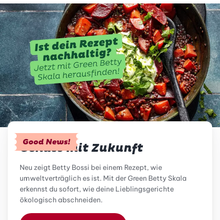
Good News!
Genuss mit Zukunft
Neu zeigt Betty Bossi bei einem Rezept, wie
umweltverträglich es ist. Mit der Green Betty Skala
erkennst du sofort, wie deine Lieblingsgerichte
ökologisch abschneiden.