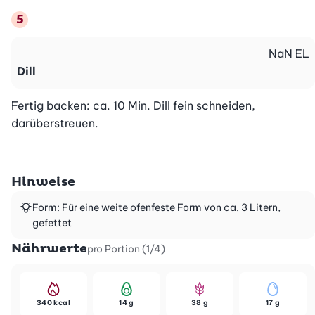
NaN
EL
Dill
Fertig backen: ca. 10 Min. Dill fein schneiden, 
darüberstreuen.
Hinweise
Form: Für eine weite ofenfeste Form von ca. 3 Litern,
gefettet
Nährwerte
pro Portion (1/4)
340 kcal
14 g
38 g
17 g