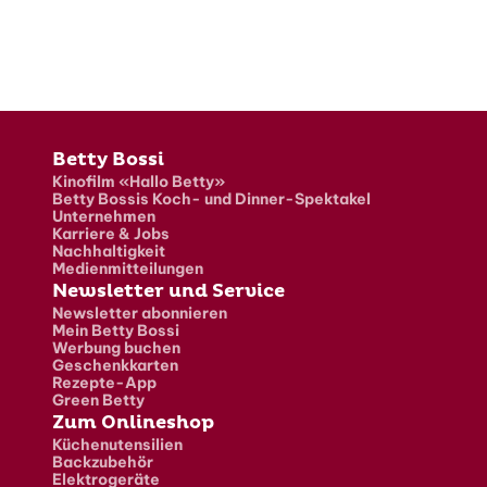
Fusszeile
Betty Bossi
Kinofilm «Hallo Betty»
Betty Bossis Koch- und Dinner-Spektakel
Unternehmen
Karriere & Jobs
Nachhaltigkeit
Medienmitteilungen
Newsletter und Service
Newsletter abonnieren
Mein Betty Bossi
Werbung buchen
Geschenkkarten
Rezepte-App
Green Betty
Zum Onlineshop
Küchenutensilien
Backzubehör
Elektrogeräte