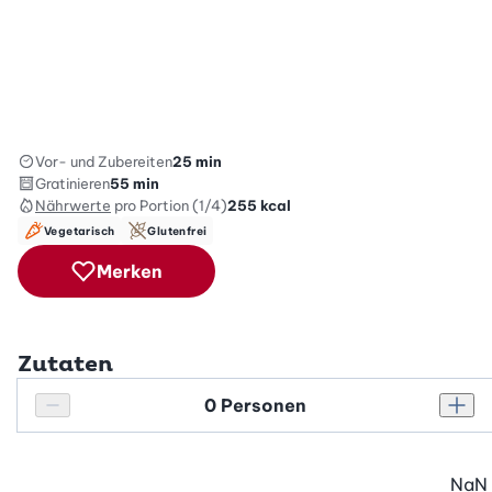
Vor- und Zubereiten
25 min
Gratinieren
55 min
Nährwerte
pro Portion (1/4)
255
kcal
Vegetarisch
Glutenfrei
Merken
Zutaten
Personenanzahl
Personenanzahl verringern
Pers
NaN