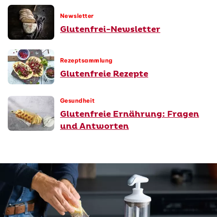
Newsletter
Glutenfrei-Newsletter
Rezeptsammlung
Glutenfreie Rezepte
Gesundheit
Glutenfreie Ernährung: Fragen
und Antworten