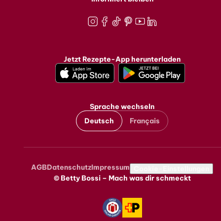
Instagram
Facebook
TikTok
Pinterest
Youtube
LinkedIn
Jetzt Rezepte-App herunterladen
Sprache wechseln
Deutsch
Français
AGB
Datenschutz
Impressum
Metanavigation
Cookie-Einstellungen
© Betty Bossi – Mach was dir schmeckt