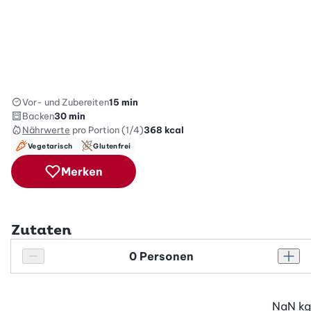
Vor- und Zubereiten
15 min
Backen
30 min
Nährwerte
pro Portion (1/4)
368
kcal
Vegetarisch
Glutenfrei
Merken
Zutaten
Personenanzahl
Personenanzahl verringern
Pers
NaN
kg