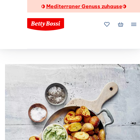
Mediterraner Genuss zuhause
🍋
🍋
Meine Favorite
Mein Wa
Me