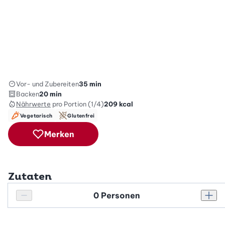
Vor- und Zubereiten
35 min
Backen
20 min
Nährwerte
pro Portion (1/4)
209
kcal
Vegetarisch
Glutenfrei
Merken
Zutaten
Personenanzahl
Personenanzahl verringern
Pers