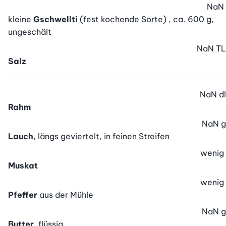
NaN
kleine
Gschwellti
(fest kochende Sorte) , ca. 600 g,
ungeschält
NaN
TL
Salz
NaN
dl
Rahm
NaN
g
Lauch
, längs geviertelt, in feinen Streifen
wenig
Muskat
wenig
Pfeffer
aus der Mühle
NaN
g
Butter
, flüssig