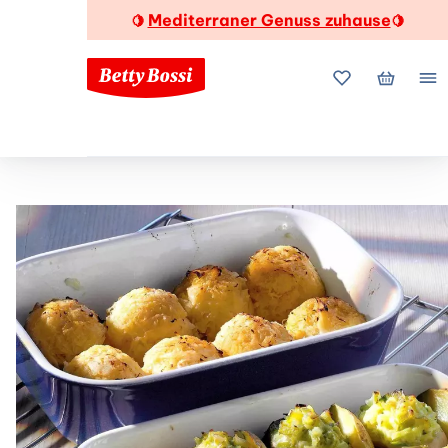
Mediterraner Genuss zuhause
🍋
🍋
Meine Favorite
Mein Wa
Me