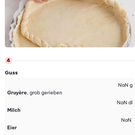
Guss
NaN
g
Gruyère
, grob gerieben
NaN
dl
Milch
NaN
Eier