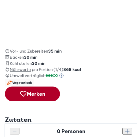
Vor- und Zubereiten
35 min
Backen
30 min
Kühl stellen
30 min
Nährwerte
pro Portion (1/4)
868
kcal
Umweltverträglich
Green Betty Skala Info
Umweltverträglichkeitsskala: 3 von 5
Vegetarisch
Merken
Zutaten
Personenanzahl
Personenanzahl verringern
Pers