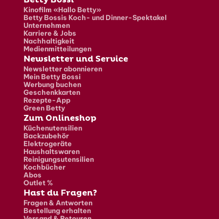
Fusszeile
Kinofilm «Hallo Betty»
Betty Bossis Koch- und Dinner-Spektakel
Unternehmen
Karriere & Jobs
Nachhaltigkeit
Medienmitteilungen
Newsletter und Service
Newsletter abonnieren
Mein Betty Bossi
Werbung buchen
Geschenkkarten
Rezepte-App
Green Betty
Zum Onlineshop
Küchenutensilien
Backzubehör
Elektrogeräte
Haushaltswaren
Reinigungsutensilien
Kochbücher
Abos
Outlet %
Hast du Fragen?
Fragen & Antworten
Bestellung erhalten
Versand & Retouren