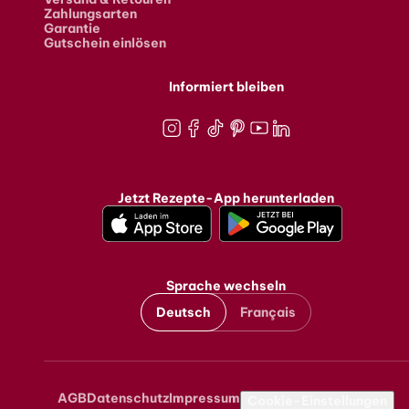
Zahlungsarten
Garantie
Gutschein einlösen
Informiert bleiben
Instagram
Facebook
TikTok
Pinterest
Youtube
LinkedIn
Jetzt Rezepte-App herunterladen
Sprache wechseln
Deutsch
Français
AGB
Datenschutz
Impressum
Metanavigation
Cookie-Einstellungen