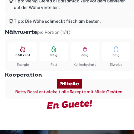
Tipp: Wenig Crema di Balsamico kurz vor dem Servieren
auf der Wähe verteilen.
Tipp: Die Wähe schmeckt frisch am besten.
Nährwerte
pro Portion (1/4)
868 kcal
53 g
60 g
38 g
Energie
Fett
Kohlenhydrate
Eiweiss
Kooperation
Betty Bossi entwickelt alle Rezepte mit Miele Geräten.
En Guete!