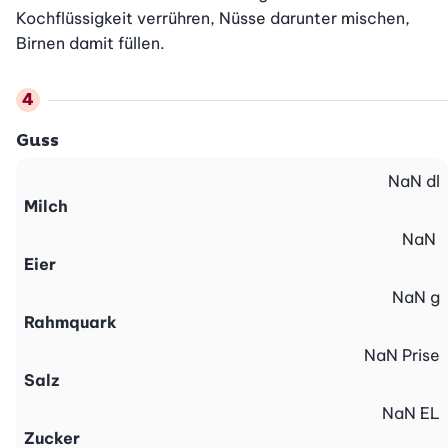
Kochflüssigkeit verrühren, Nüsse darunter mischen, 
Birnen damit füllen.
Guss
NaN
dl
Milch
NaN
Eier
NaN
g
Rahmquark
NaN
Prise
Salz
NaN
EL
Zucker