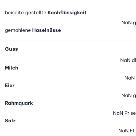
beiseite gestellte
Kochflüssigkeit
NaN
g
gemahlene
Haselnüsse
Guss
NaN
dl
Milch
NaN
Eier
NaN
g
Rahmquark
NaN
Prise
Salz
NaN
EL