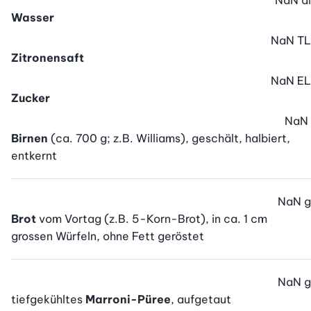
NaN
dl
Wasser
NaN
TL
Zitronensaft
NaN
EL
Zucker
NaN
Birnen
(ca. 700 g; z.B. Williams), geschält, halbiert,
entkernt
NaN
g
Brot
vom Vortag (z.B. 5-Korn-Brot), in ca. 1 cm
grossen Würfeln, ohne Fett geröstet
NaN
g
tiefgekühltes
Marroni-Püree
, aufgetaut