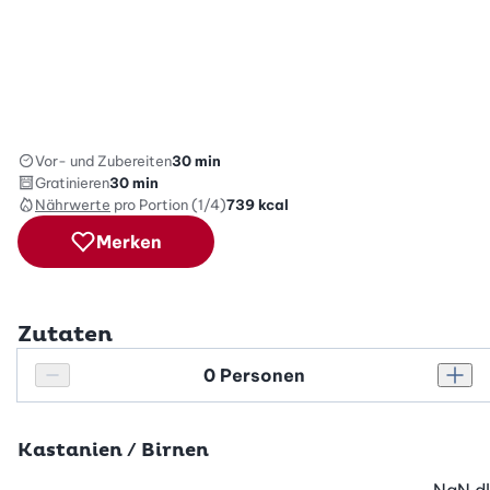
Vor- und Zubereiten
30 min
Gratinieren
30 min
Nährwerte
pro Portion (1/4)
739
kcal
Merken
Zutaten
Personenanzahl
Personenanzahl verringern
Pers
Kastanien / Birnen