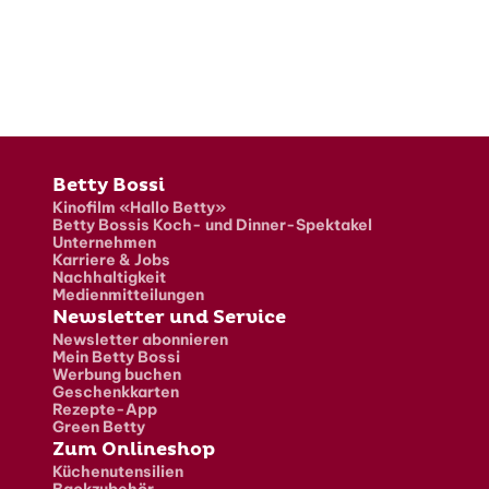
Fusszeile
Betty Bossi
Kinofilm «Hallo Betty»
Betty Bossis Koch- und Dinner-Spektakel
Unternehmen
Karriere & Jobs
Nachhaltigkeit
Medienmitteilungen
Newsletter und Service
Newsletter abonnieren
Mein Betty Bossi
Werbung buchen
Geschenkkarten
Rezepte-App
Green Betty
Zum Onlineshop
Küchenutensilien
Backzubehör