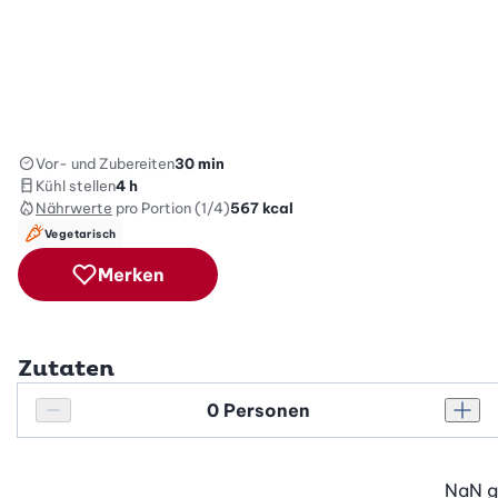
Vor- und Zubereiten
30 min
Kühl stellen
4 h
Nährwerte
pro Portion (1/4)
567
kcal
Vegetarisch
Merken
Zutaten
Personenanzahl
Personenanzahl verringern
Pers
NaN
g