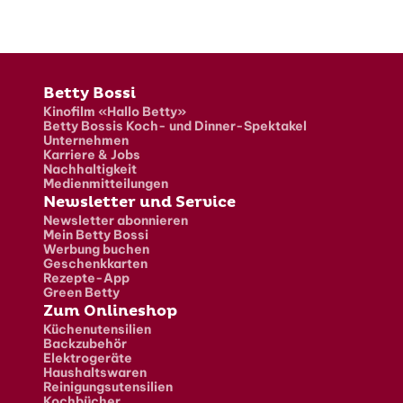
Fusszeile
Betty Bossi
Kinofilm «Hallo Betty»
Betty Bossis Koch- und Dinner-Spektakel
Unternehmen
Karriere & Jobs
Nachhaltigkeit
Medienmitteilungen
Newsletter und Service
Newsletter abonnieren
Mein Betty Bossi
Werbung buchen
Geschenkkarten
Rezepte-App
Green Betty
Zum Onlineshop
Küchenutensilien
Backzubehör
Elektrogeräte
Haushaltswaren
Reinigungsutensilien
Kochbücher