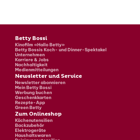
Fusszeile
Betty Bossi
Kinofilm «Hallo Betty»
Betty Bossis Koch- und Dinner-Spektakel
Unternehmen
Karriere & Jobs
Nachhaltigkeit
Medienmitteilungen
Newsletter und Service
Newsletter abonnieren
Mein Betty Bossi
Werbung buchen
Geschenkkarten
Rezepte-App
Green Betty
Zum Onlineshop
Küchenutensilien
Backzubehör
Elektrogeräte
Haushaltswaren