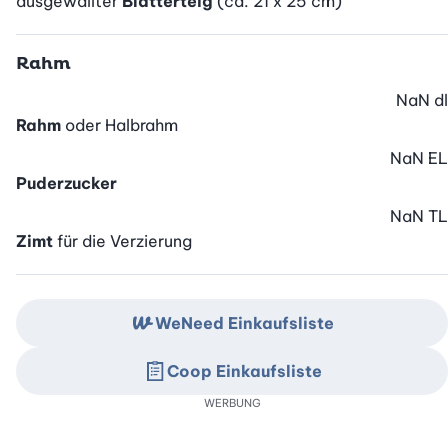
ausgewallter
Blätterteig
(ca. 21 x 25 cm)
Rahm
NaN
dl
Rahm
oder Halbrahm
NaN
EL
Puderzucker
NaN
TL
Zimt
für die Verzierung
WeNeed Einkaufsliste
Coop Einkaufsliste
WERBUNG