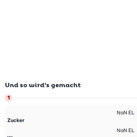
Und so wird’s gemacht
NaN
EL
Zucker
NaN
EL