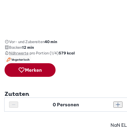
Vor- und Zubereiten
40 min
Backen
12 min
Nährwerte
pro Portion (1/4)
579
kcal
Vegetarisch
Merken
Zutaten
Personenanzahl
Personenanzahl verringern
Pers
NaN
EL