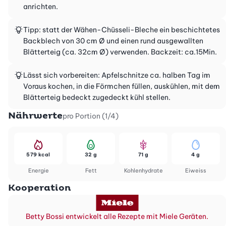
anrichten.
Tipp: statt der Wähen-Chüsseli-Bleche ein beschichtetes
Backblech von 30 cm Ø und einen rund ausgewallten
Blätterteig (ca. 32cm Ø) verwenden. Backzeit: ca.15Min.
Lässt sich vorbereiten: Apfelschnitze ca. halben Tag im
Voraus kochen, in die Förmchen füllen, auskühlen, mit dem
Blätterteig bedeckt zugedeckt kühl stellen.
Nährwerte
pro Portion (1/4)
579 kcal
32 g
71 g
4 g
Energie
Fett
Kohlenhydrate
Eiweiss
Kooperation
Betty Bossi entwickelt alle Rezepte mit Miele Geräten.