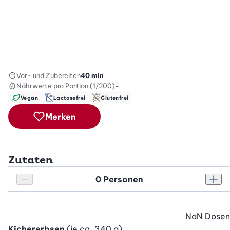
Vor- und Zubereiten
40 min
Nährwerte
pro Portion (1/200)
-
Vegan
Lactosefrei
Glutenfrei
Merken
Zutaten
Personenanzahl
Personenanzahl verringern
Pers
NaN
Dosen
Kichererbsen
(je ca. 340 g)