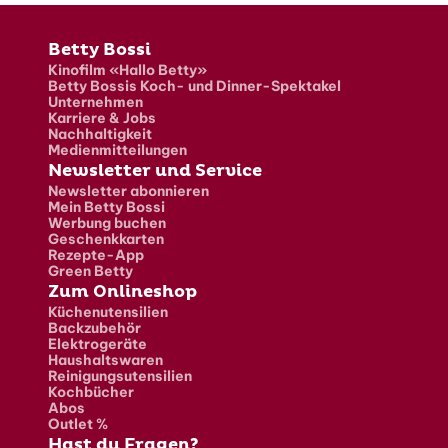
Fusszeile
Betty Bossi
Kinofilm «Hallo Betty»
Betty Bossis Koch- und Dinner-Spektakel
Unternehmen
Karriere & Jobs
Nachhaltigkeit
Medienmitteilungen
Newsletter und Service
Newsletter abonnieren
Mein Betty Bossi
Werbung buchen
Geschenkkarten
Rezepte-App
Green Betty
Zum Onlineshop
Küchenutensilien
Backzubehör
Elektrogeräte
Haushaltswaren
Reinigungsutensilien
Kochbücher
Abos
Outlet %
Hast du Fragen?