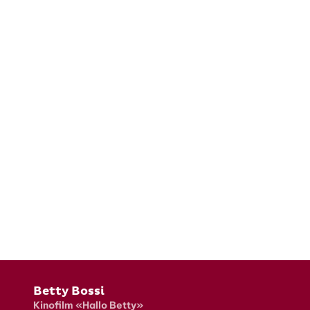
Fusszeile
Betty Bossi
Kinofilm «Hallo Betty»