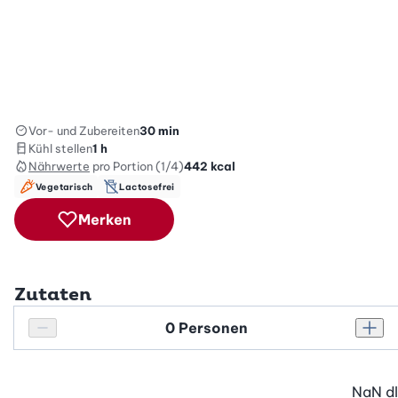
Vor- und Zubereiten
30 min
Kühl stellen
1 h
Nährwerte
pro Portion (1/4)
442
kcal
Vegetarisch
Lactosefrei
Merken
Zutaten
Personenanzahl
Personenanzahl verringern
Pers
NaN
dl