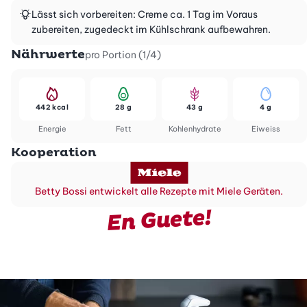
Lässt sich vorbereiten: Creme ca. 1 Tag im Voraus
zubereiten, zugedeckt im Kühlschrank aufbewahren.
Nährwerte
pro Portion (1/4)
442 kcal
28 g
43 g
4 g
Energie
Fett
Kohlenhydrate
Eiweiss
Kooperation
Betty Bossi entwickelt alle Rezepte mit Miele Geräten.
En Guete!