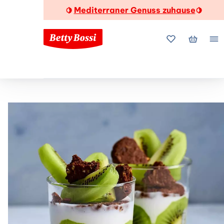
Mediterraner Genuss zuhause
🍋
🍋
Meine Favorite
Mein Wa
Me