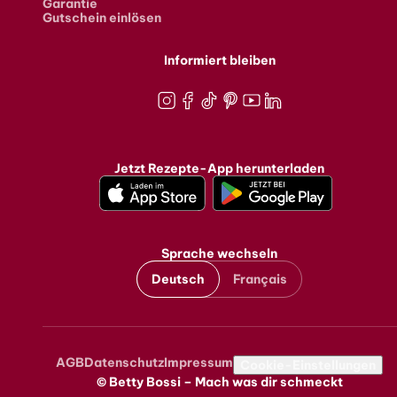
Garantie
Gutschein einlösen
Informiert bleiben
Instagram
Facebook
TikTok
Pinterest
Youtube
LinkedIn
Jetzt Rezepte-App herunterladen
Sprache wechseln
Deutsch
Français
AGB
Datenschutz
Impressum
Metanavigation
Cookie-Einstellungen
© Betty Bossi – Mach was dir schmeckt