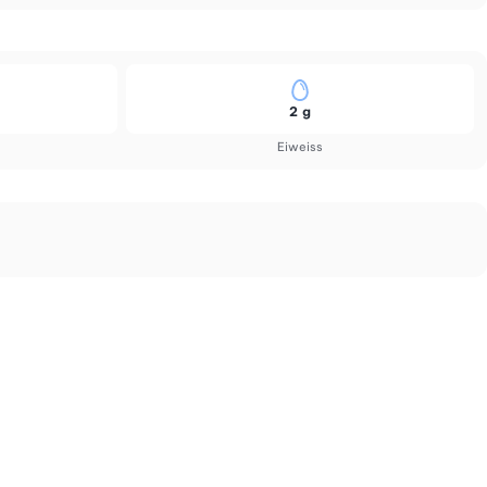
2 g
Eiweiss