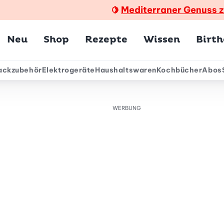
Mediterraner Genuss 
🍋
Hauptmenü
Neu
Shop
Rezepte
Wissen
Birt
ackzubehör
Elektrogeräte
Haushaltswaren
Kochbücher
Abos
ärmenü
WERBUNG