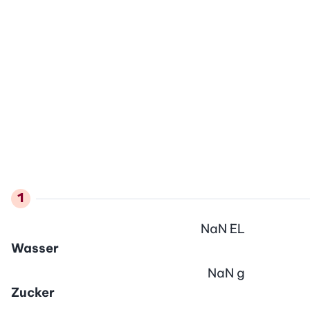
NaN
EL
Wasser
NaN
g
Zucker