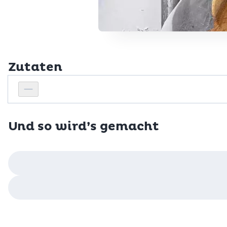
Zutaten
Personenanzahl
Personenanzahl verringern
Und so wird’s gemacht