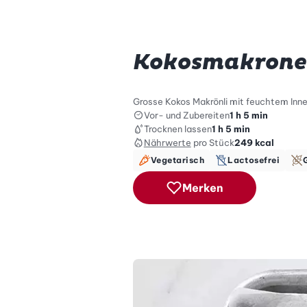
Kokosmakron
Grosse Kokos Makrönli mit feuchtem Inn
Vor- und Zubereiten
1 h 5 min
Trocknen lassen
1 h 5 min
Nährwerte
pro Stück
249
kcal
Vegetarisch
Lactosefrei
Merken