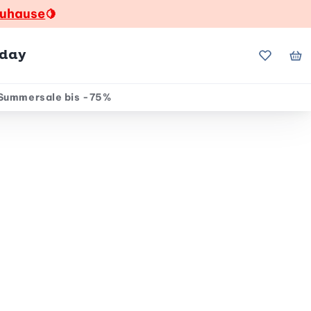
zuhause
🍋
hday
Meine Fa
Me
Summersale bis -75%