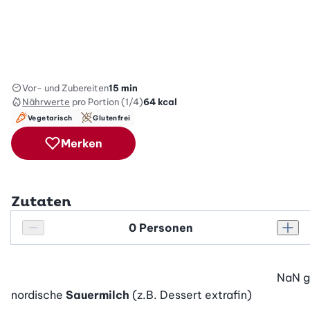
Vor- und Zubereiten
15 min
Nährwerte
pro Portion (1/4)
64
kcal
Vegetarisch
Glutenfrei
Merken
Zutaten
Personenanzahl
Personenanzahl verringern
Pers
NaN
g
nordische
Sauermilch
(z.B. Dessert extrafin)