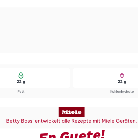
22 g
22 g
Fett
Kohlenhydrate
Betty Bossi entwickelt alle Rezepte mit Miele Geräten.
En Guete!