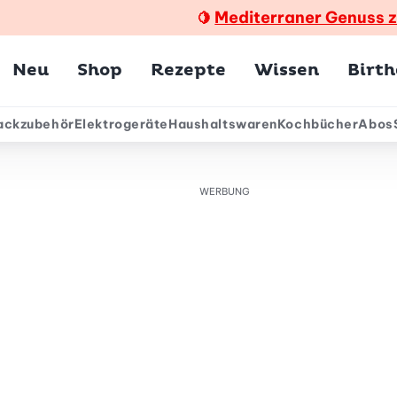
Mediterraner Genuss 
🍋
Hauptmenü
Neu
Shop
Rezepte
Wissen
Birt
ackzubehör
Elektrogeräte
Haushaltswaren
Kochbücher
Abos
ärmenü
WERBUNG