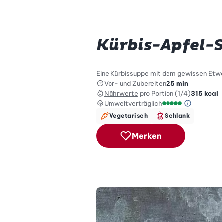
Kürbis-Apfel-
Eine Kürbissuppe mit dem gewissen Etwas
Vor- und Zubereiten
25 min
Nährwerte
pro Portion (1/4)
315
kcal
Umweltverträglich
Green Be
Umweltverträglich
Vegetarisch
Schlank
Merken