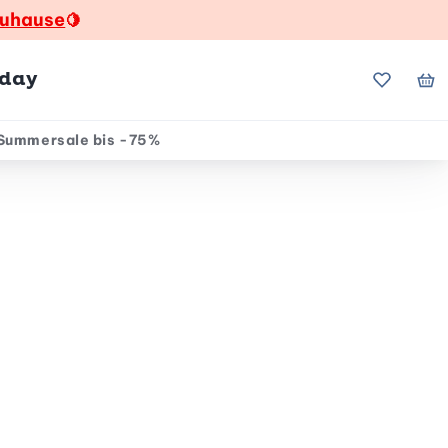
zuhause
🍋
hday
Meine Fa
Me
Summersale bis -75%