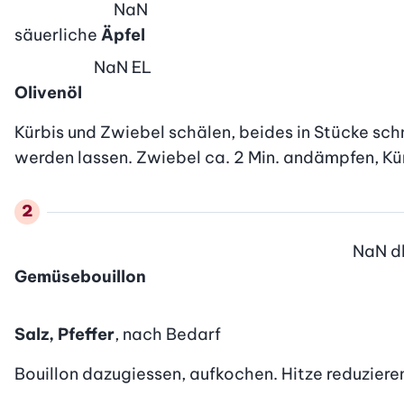
NaN
säuerliche
Äpfel
NaN
EL
Olivenöl
Kürbis und Zwiebel schälen, beides in Stücke schn
werden lassen. Zwiebel ca. 2 Min. andämpfen, Kür
NaN
d
Gemüsebouillon
Salz, Pfeffer
, nach Bedarf
Bouillon dazugiessen, aufkochen. Hitze reduziere