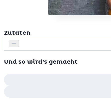
Zutaten
Personenanzahl
Personenanzahl verringern
Und so wird’s gemacht