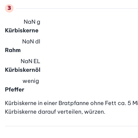
NaN
g
Kürbiskerne
NaN
dl
Rahm
NaN
EL
Kürbiskernöl
wenig
Pfeffer
Kürbiskerne in einer Bratpfanne ohne Fett ca. 5 
Kürbiskerne darauf verteilen, würzen.