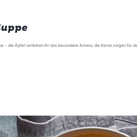
Suppe
 - die Äpfel verleihen ihr das besondere Aroma, die Kerne sorgen für d
tty Skala Info
keitsskala: 5 von 5