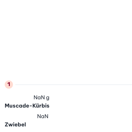
NaN
g
Muscade-Kürbis
NaN
Zwiebel