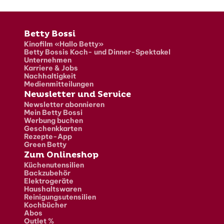
Fusszeile
Betty Bossi
Kinofilm «Hallo Betty»
Betty Bossis Koch- und Dinner-Spektakel
Unternehmen
Karriere & Jobs
Nachhaltigkeit
Medienmitteilungen
Newsletter und Service
Newsletter abonnieren
Mein Betty Bossi
Werbung buchen
Geschenkkarten
Rezepte-App
Green Betty
Zum Onlineshop
Küchenutensilien
Backzubehör
Elektrogeräte
Haushaltswaren
Reinigungsutensilien
Kochbücher
Abos
Outlet %