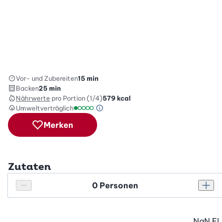
Vor- und Zubereiten
15 min
Backen
25 min
Nährwerte
pro Portion (1/4)
579
kcal
Umweltverträglich
Green Betty Skala Info
Umweltverträglichkeitsskala: 1 von 5
Merken
Zutaten
Personenanzahl
Personenanzahl verringern
Pers
NaN
EL