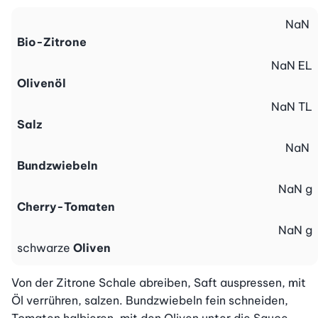
NaN
Bio-Zitrone
NaN
EL
Olivenöl
NaN
TL
Salz
NaN
Bundzwiebeln
NaN
g
Cherry-Tomaten
NaN
g
schwarze
Oliven
Von der Zitrone Schale abreiben, Saft auspressen, mit 
Öl verrühren, salzen. Bundzwiebeln fein schneiden, 