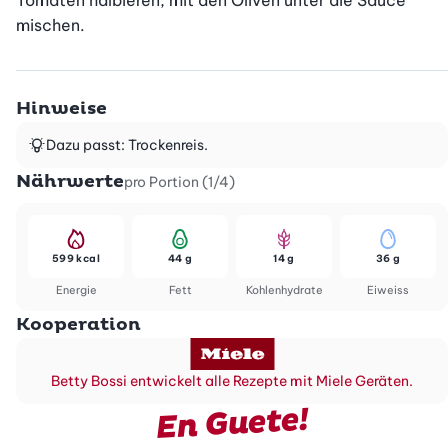
Tomaten halbieren, mit den Oliven unter die Sauce 
mischen.
Hinweise
Dazu passt: Trockenreis.
Nährwerte
pro Portion (1/4)
599 kcal
44 g
14 g
36 g
Energie
Fett
Kohlenhydrate
Eiweiss
Kooperation
Betty Bossi entwickelt alle Rezepte mit Miele Geräten.
En Guete!