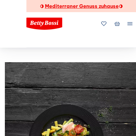
Mediterraner Genuss zuhause
🍋
🍋
Meine Favorite
Mein Wa
Me