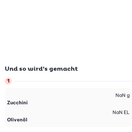
Und so wird’s gemacht
NaN
g
Zucchini
NaN
EL
Olivenöl