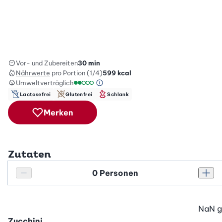
Vor- und Zubereiten
30 min
Nährwerte
pro Portion (1/4)
599
kcal
Umweltverträglich
Green Betty Skala Info
Umweltverträglichkeitsskala: 2 von 5
Lactosefrei
Glutenfrei
Schlank
Merken
Zutaten
Personenanzahl
Personenanzahl verringern
Pers
NaN
g
Zucchini