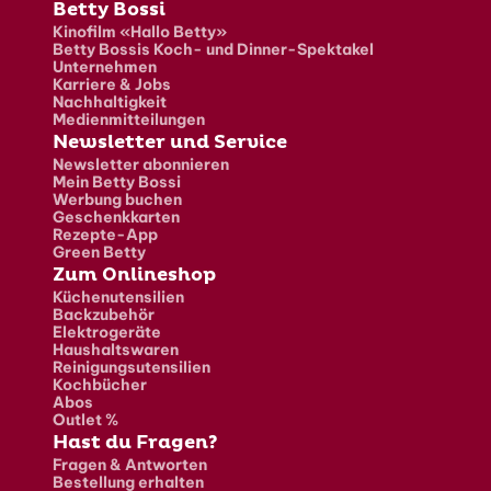
Fusszeile
Betty Bossi
Kinofilm «Hallo Betty»
Betty Bossis Koch- und Dinner-Spektakel
Unternehmen
Karriere & Jobs
Nachhaltigkeit
Medienmitteilungen
Newsletter und Service
Newsletter abonnieren
Mein Betty Bossi
Werbung buchen
Geschenkkarten
Rezepte-App
Green Betty
Zum Onlineshop
Küchenutensilien
Backzubehör
Elektrogeräte
Haushaltswaren
Reinigungsutensilien
Kochbücher
Abos
Outlet %
Hast du Fragen?
Fragen & Antworten
Bestellung erhalten