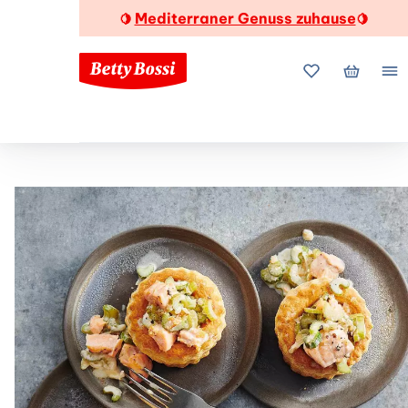
Mediterraner Genuss zuhause
🍋
🍋
Meine Favorite
Mein Wa
Me