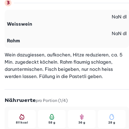
NaN
dl
Weisswein
NaN
dl
Rahm
Wein dazugiessen, aufkochen, Hitze reduzieren, ca. 5 
Min. zugedeckt köcheln. Rahm flaumig schlagen, 
daruntermischen. Fisch beigeben, nur noch heiss 
werden lassen. Füllung in die Pastetli geben.
Nährwerte
pro Portion (1/4)
811 kcal
58 g
36 g
28 g