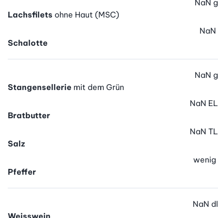
NaN
g
Lachsfilets
ohne Haut (MSC)
NaN
Schalotte
NaN
g
Stangensellerie
mit dem Grün
NaN
EL
Bratbutter
NaN
TL
Salz
wenig
Pfeffer
NaN
dl
Weisswein