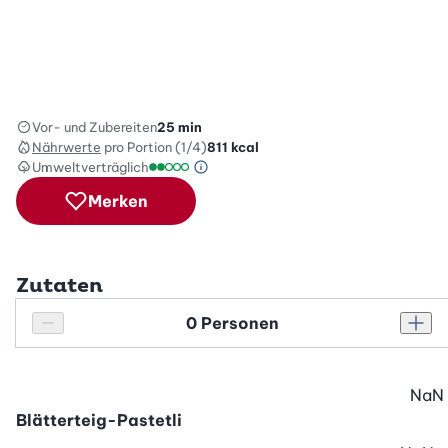
Vor- und Zubereiten
25 min
Nährwerte
pro Portion (1/4)
811
kcal
Umweltverträglich
Green Betty Skala Info
Umweltverträglichkeitsskala: 2 von 5
Merken
Zutaten
Personenanzahl
Personenanzahl verringern
Pers
NaN
Blätterteig-Pastetli