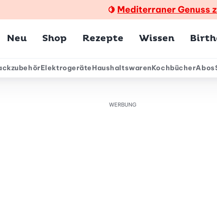
Mediterraner Genuss 
🍋
Hauptmenü
Neu
Shop
Rezepte
Wissen
Birt
ackzubehör
Elektrogeräte
Haushaltswaren
Kochbücher
Abos
ärmenü
WERBUNG