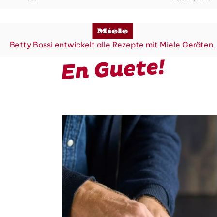
Betty Bossi entwickelt alle Rezepte mit Miele Geräten.
En Guete!