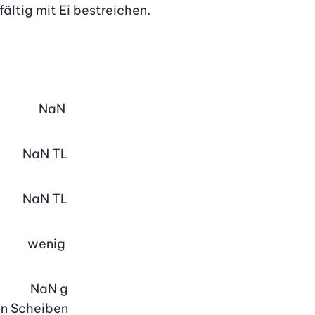
fältig mit Ei bestreichen.
NaN
NaN
TL
NaN
TL
wenig
NaN
g
en Scheiben