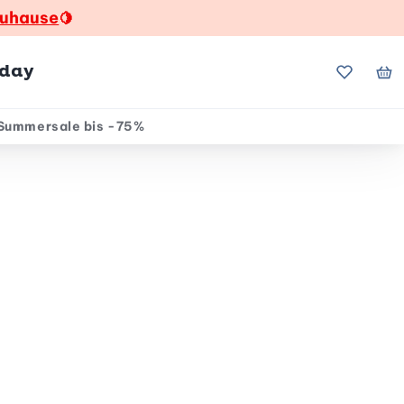
zuhause
🍋
hday
Meine Fa
Me
Summersale bis -75%