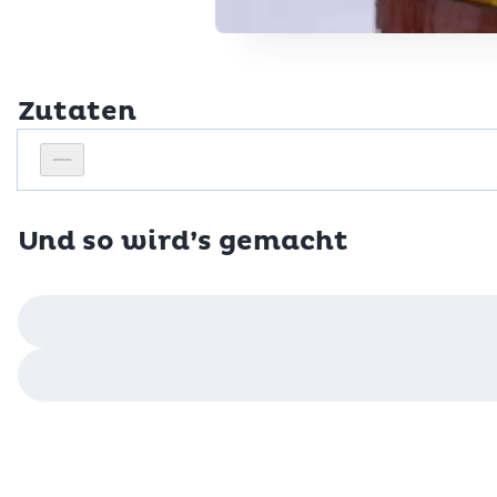
Zutaten
Personenanzahl
Personenanzahl verringern
Und so wird’s gemacht