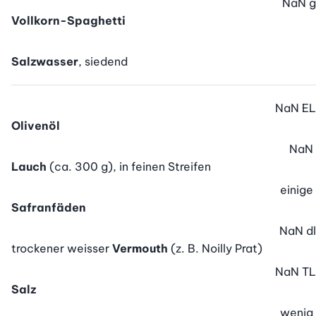
NaN
g
Vollkorn-Spaghetti
Salzwasser
, siedend
NaN
EL
Olivenöl
NaN
Lauch
(ca. 300 g), in feinen Streifen
einige
Safranfäden
NaN
dl
trockener weisser
Vermouth
(z. B. Noilly Prat)
NaN
TL
Salz
wenig