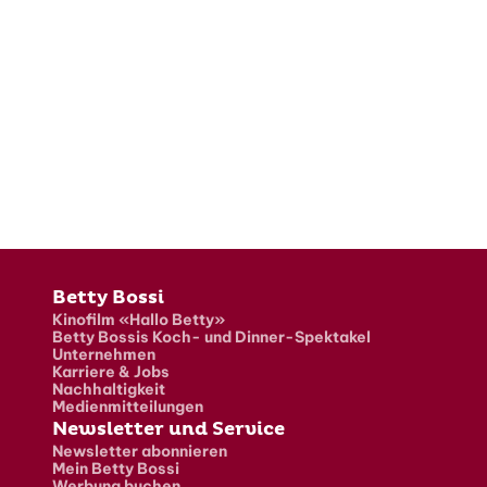
Fusszeile
Betty Bossi
Kinofilm «Hallo Betty»
Betty Bossis Koch- und Dinner-Spektakel
Unternehmen
Karriere & Jobs
Nachhaltigkeit
Medienmitteilungen
Newsletter und Service
Newsletter abonnieren
Mein Betty Bossi
Werbung buchen