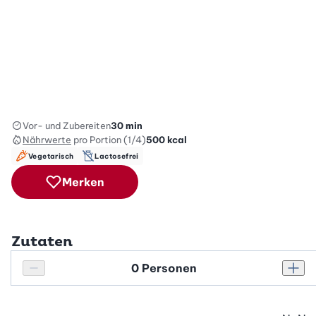
Vor- und Zubereiten
30 min
Nährwerte
pro Portion (1/4)
500
kcal
Vegetarisch
Lactosefrei
Merken
Zutaten
Personenanzahl
Personenanzahl verringern
Pers