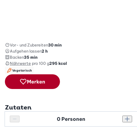
Vor- und Zubereiten
30 min
Aufgehen lassen
2 h
Backen
35 min
Nährwerte
pro 100 g
295
kcal
Vegetarisch
Merken
Zutaten
Personenanzahl
Personenanzahl verringern
Pers