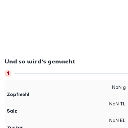
Und so wird’s gemacht
NaN
g
Zopfmehl
NaN
TL
Salz
NaN
EL
Zucker