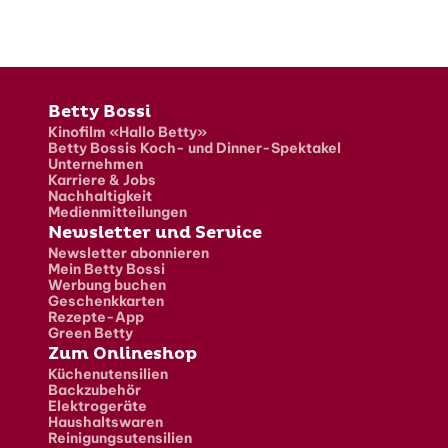
Fusszeile
Betty Bossi
Kinofilm «Hallo Betty»
Betty Bossis Koch- und Dinner-Spektakel
Unternehmen
Karriere & Jobs
Nachhaltigkeit
Medienmitteilungen
Newsletter und Service
Newsletter abonnieren
Mein Betty Bossi
Werbung buchen
Geschenkkarten
Rezepte-App
Green Betty
Zum Onlineshop
Küchenutensilien
Backzubehör
Elektrogeräte
Haushaltswaren
Reinigungsutensilien