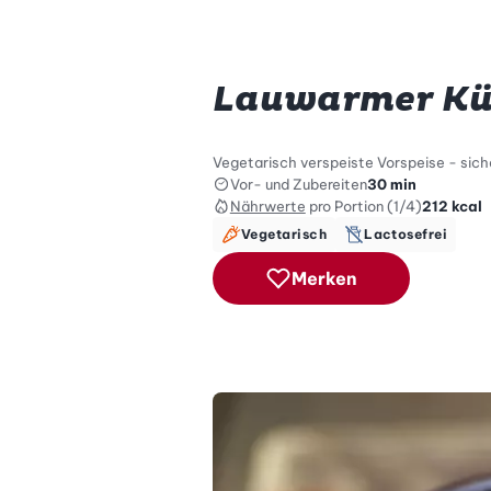
Lauwarmer Kür
Vegetarisch verspeiste Vorspeise - sich
Vor- und Zubereiten
30 min
Nährwerte
pro Portion (1/4)
212
kcal
Vegetarisch
Lactosefrei
Merken