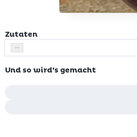
Zutaten
Personenanzahl
Personenanzahl verringern
Und so wird’s gemacht