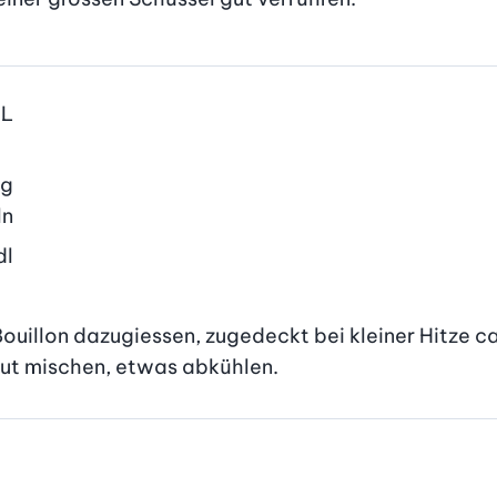
EL
g
ln
dl
uillon dazugiessen, zugedeckt bei kleiner Hitze ca
gut mischen, etwas abkühlen.