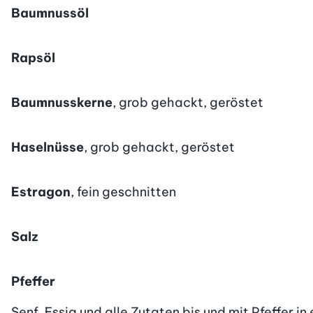
Baumnussöl
Rapsöl
Baumnusskerne
, grob gehackt, geröstet
Haselnüsse
, grob gehackt, geröstet
Estragon
, fein geschnitten
Salz
Pfeffer
Senf, Essig und alle Zutaten bis und mit Pfeffer in