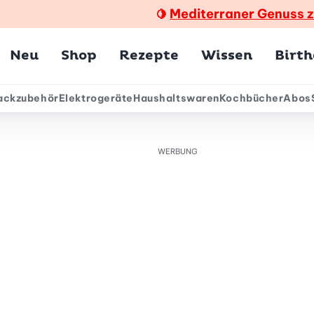
Mediterraner Genuss 
🍋
Hauptmenü
Neu
Shop
Rezepte
Wissen
Birt
ackzubehör
Elektrogeräte
Haushaltswaren
Kochbücher
Abos
ärmenü
WERBUNG