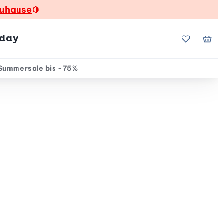
zuhause
🍋
hday
Meine Fa
Me
Summersale bis -75%