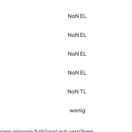
NaN
EL
NaN
EL
NaN
EL
NaN
EL
NaN
TL
wenig
 einer grossen Schüssel gut verrühren.