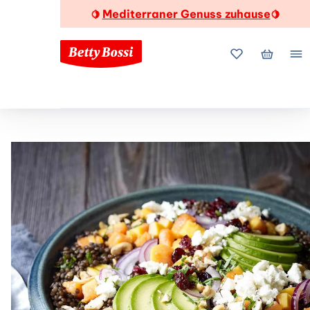
Mediterraner Genuss zuhause
🍋
🍋
Meine Favorite
Mein Wa
Me