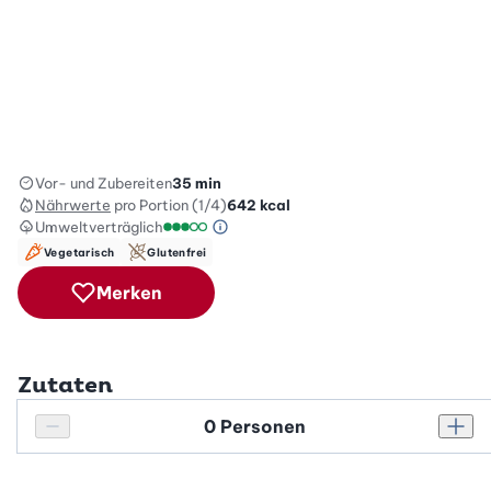
Vor- und Zubereiten
35 min
Nährwerte
pro Portion (1/4)
642
kcal
Umweltverträglich
Green Betty Skala Info
Umweltverträglichkeitsskala: 3 von 5
Vegetarisch
Glutenfrei
Merken
Zutaten
Personenanzahl
Personenanzahl verringern
Pers