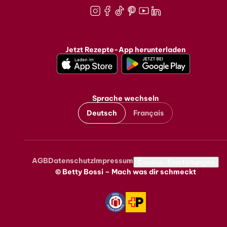
Instagram
Facebook
TikTok
Pinterest
Youtube
LinkedIn
Jetzt Rezepte-App herunterladen
Sprache wechseln
Deutsch
Français
AGB
Datenschutz
Impressum
Metanavigation
Cookie-Einstellungen
© Betty Bossi – Mach was dir schmeckt