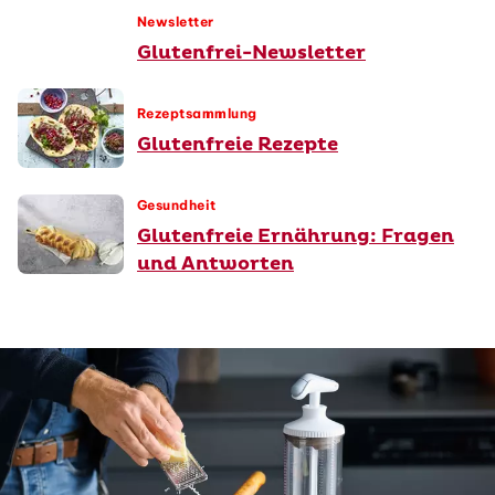
Newsletter
Glutenfrei-Newsletter
Rezeptsammlung
Glutenfreie Rezepte
Gesundheit
Glutenfreie Ernährung: Fragen
und Antworten