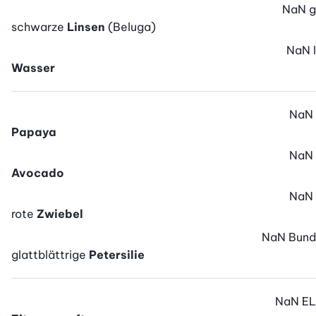
NaN
g
schwarze
Linsen
(Beluga)
NaN
l
Wasser
NaN
Papaya
NaN
Avocado
NaN
rote
Zwiebel
NaN
Bund
glattblättrige
Petersilie
NaN
EL