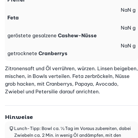
NaN
g
Feta
NaN
g
geröstete gesalzene
Cashew-Nüsse
NaN
g
getrocknete
Cranberrys
Zitronensaft und Öl verrühren, würzen. Linsen beigeben, 
mischen, in Bowls verteilen. Feta zerbröckeln, Nüsse 
grob hacken, mit Cranberrys, Papaya, Avocado, 
Zwiebel und Petersilie darauf anrichten.
Hinweise
Lunch-Tipp: Bowl ca. ½ Tag im Voraus zubereiten, dabei
Zwiebeln ca. 2 Min. in wenig Öl andämpfen, mit den