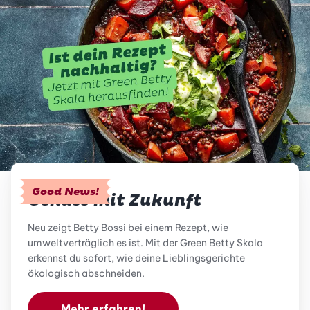
Good News!
Genuss mit Zukunft
Neu zeigt Betty Bossi bei einem Rezept, wie
umweltverträglich es ist. Mit der Green Betty Skala
erkennst du sofort, wie deine Lieblingsgerichte
ökologisch abschneiden.
Mehr erfahren!