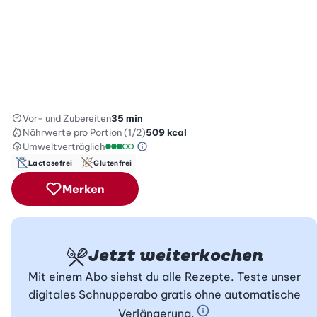
Vor- und Zubereiten
35 min
Nährwerte
pro Portion (1/2)
509
kcal
Umweltverträglich
Green Betty Skala Info
Umweltverträglichkeitsskala: 3 von 5
Lactosefrei
Glutenfrei
Merken
Jetzt weiterkochen
Mit einem Abo siehst du alle Rezepte. Teste unser
digitales Schnupperabo gratis ohne automatische
Verlängerung.