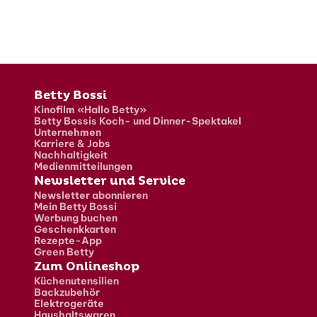
Fusszeile
Betty Bossi
Kinofilm «Hallo Betty»
Betty Bossis Koch- und Dinner-Spektakel
Unternehmen
Karriere & Jobs
Nachhaltigkeit
Medienmitteilungen
Newsletter und Service
Newsletter abonnieren
Mein Betty Bossi
Werbung buchen
Geschenkkarten
Rezepte-App
Green Betty
Zum Onlineshop
Küchenutensilien
Backzubehör
Elektrogeräte
Haushaltswaren