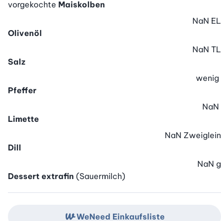
vorgekochte
Maiskolben
NaN
EL
Olivenöl
NaN
TL
Salz
wenig
Pfeffer
NaN
Limette
NaN
Zweiglein
Dill
NaN
g
Dessert extrafin
(Sauermilch)
WeNeed Einkaufsliste