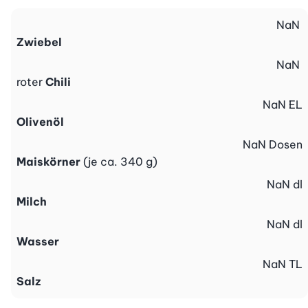
NaN
Zwiebel
NaN
roter
Chili
NaN
EL
Olivenöl
NaN
Dosen
Maiskörner
(je ca. 340 g)
NaN
dl
Milch
NaN
dl
Wasser
NaN
TL
Salz