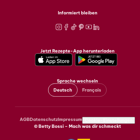
Informiert bleiben
Instagram
Facebook
TikTok
Pinterest
Youtube
LinkedIn
Jetzt Rezepte-App herunterladen
Sprache wechseln
Deutsch
Français
AGB
Datenschutz
Impressum
Metanavigation
Cookie-Einstellungen
© Betty Bossi – Mach was dir schmeckt