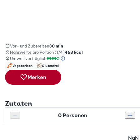
Vor- und Zubereiten
30 min
Nährwerte
pro Portion (1/4)
468
kcal
Umweltverträglich
Green Betty Skala Info
Umweltverträglichkeitsskala: 4 von 5
Vegetarisch
Glutenfrei
Merken
Zutaten
Personenanzahl
Personenanzahl verringern
Pers
NaN