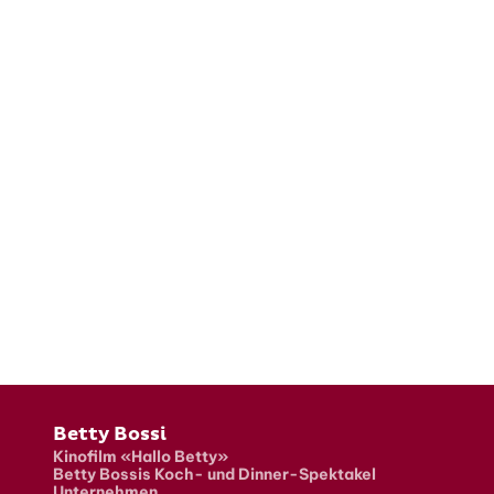
Fusszeile
Betty Bossi
Kinofilm «Hallo Betty»
Betty Bossis Koch- und Dinner-Spektakel
Unternehmen