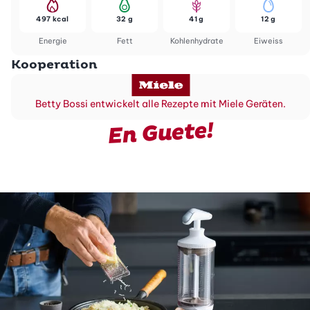
497 kcal
32 g
41 g
12 g
Energie
Fett
Kohlenhydrate
Eiweiss
Kooperation
Betty Bossi entwickelt alle Rezepte mit Miele Geräten.
En Guete!