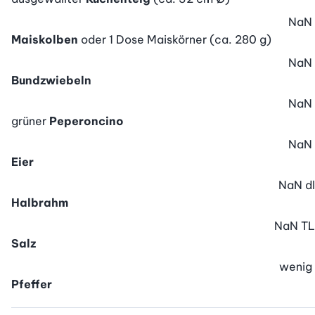
NaN
Maiskolben
oder 1 Dose Maiskörner (ca. 280 g)
NaN
Bundzwiebeln
NaN
grüner
Peperoncino
NaN
Eier
NaN
dl
Halbrahm
NaN
TL
Salz
wenig
Pfeffer