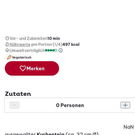
Vor- und Zubereiten
10 min
Nährwerte
pro Portion (1/4)
497
kcal
Umweltverträglich
Green Betty Skala Info
Umweltverträglichkeitsskala: 4 von 5
Vegetarisch
Merken
Zutaten
Personenanzahl
Personenanzahl verringern
Pers
NaN
ausgewallter
Kuchenteig
(ca. 32 cm Ø)