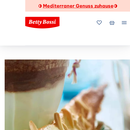
Mediterraner Genuss zuhause
🍋
🍋
Meine Favorite
Mein Wa
Me