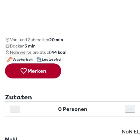
Vor- und Zubereiten
20 min
Backen
5 min
Nährwerte
pro Stück
44
kcal
Vegetarisch
Lactosefrei
Merken
Zutaten
Personenanzahl
Personenanzahl verringern
Pers
NaN
EL
Mehl